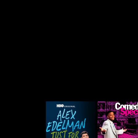
أليكس إيديلمان: جست فور