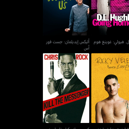
ل. هيولي: غوينغ هوم
أس
ل. هيولي: غوينغ هوم
أليكس إيديلمان: جست فور
أس
 فيليز: هيرز إيفريثينغ
كريس روك: كيل ذا ماسينجر
يليز: هيرز إيفريثينغ
كريس روك: كيل ذا ماسينجر