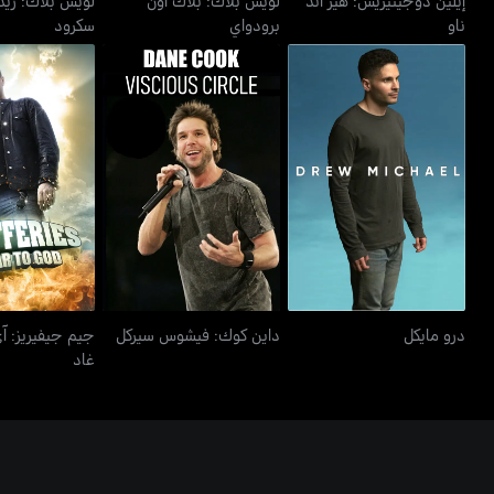
ناو
برودواي
سكرود
جيم جيفيريز: 
درو مايكل
داين كوك: فيشوس سيركل
غاد
درو مايكل
داين كوك: فيشوس سيركل
جيم جيفيريز: آ
غاد