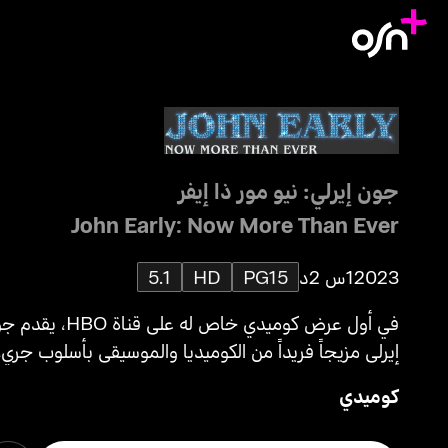
جون إيرلي: نيو مور ذا إيفر
John Early: Now More Than Ever
2023
1س 2د
PG15
HD
5.1
في أول عرض كوميدي خاص له على قناة HBO
إيرلي مزيجاً فريداً من الكوميديا والموسيقى بأسلوب جريء
كوميدي