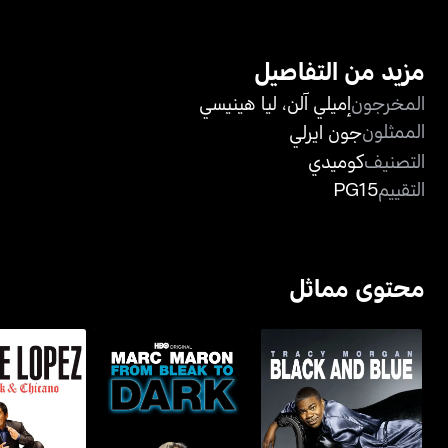
مزيد من التفاصيل
المخرجون
إميلي آلن
،
ليا هينيسي
الممثلون
جون ايرلي
التصنيف
كوميدي
التقييم
PG15
محتوى مماثل
مارك مارون: فروم بليك تو
جورج لوبيز: تو