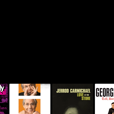
ل، دارك اند
جيرود كارمايكل: لوف أت ذا
روبيرت كلين: أنفير آند