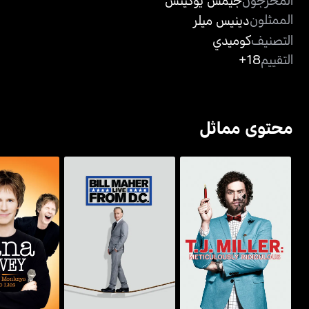
الممثلون
دينيس ميلر
التصنيف
كوميدي
التقييم
18+
محتوى مماثل
تي جاي ميلر: ميتيكلاسلي
بيل ماهر: لايف فروم دي.
دانا كارفي: سكو
ريدكيولاس
سي.
تيل نو 