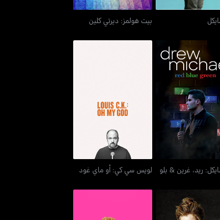
ايكل
بيت هولمز: ديرتي كلين
ايكل: ريد، غرين & بلو
لويس سي كي: أو ماي غود
يكل: ريد، غرين & بلو
لويس سي كي: أو ماي غود