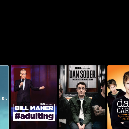
اتينغ مونكيز
دان سودر: سون أوف إي
بيل ماهر: #أدلتينغ
لايز
غاري