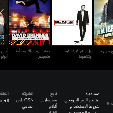
آي سوير تو
بيل ماهر: لايف فرم
ديفيد برينر: باك ويذ أيه
أيم
أوكلاهوما
فنجينس!
ي سوير تو
بيل ماهر: لايف فرم
ديفيد برينر: باك ويذ أيه
أيمي 
أوكلاهوما
فنجينس!
أبولو
مساعدة
تابع
الشركة
اللغة
تفعيل الرمز الترويجي
مسلسلات
OSN بلس
العربي
شروط الاستخدام
أفلام
أنغامي
سياسة الخصوصية
الفئات