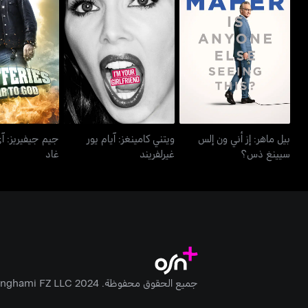
بيل ماهر: إز أني ون إلس
ويتني كامينغز: آيام يور
جيم جيفيريز: 
سيينغ ذس؟
غيرلفريند
غاد
بيل ماهر: إز أني ون إلس
ويتني كامينغز: آيام يور
جيم جيفيريز: آ
سيينغ ذس؟
غيرلفريند
غاد
جميع الحقوق محفوظة. Anghami FZ LLC 2024 ©