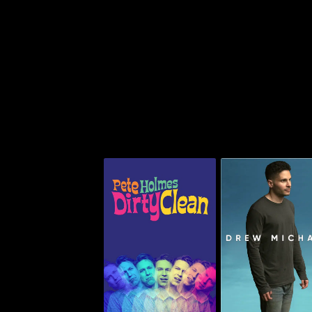
درو مايكل
بيت هولمز: ديرتي كلين