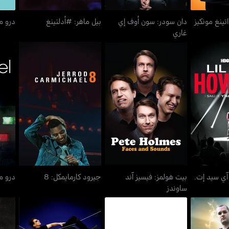
تينغ مونكيز
دان سودر: سون أوف إي
بيل ماهر: #أدلتينغ
درو م
غاري
 آي سيد إت.
بيت هولمز: فيسيز آند
جيرود كارمايمكل: 8
درو م
ينغ إت
ساوندز
 آي سيد إت.
بيت هولمز: فيسيز آند
جيرود كارمايمكل: 8
درو ما
ساوندز