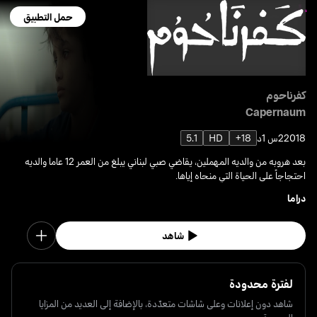
حمل التطبيق
كفرناحوم
Capernaum
2018
2س 1د
18+
HD
5.1
بعد هروبه من والديه المهملين، يقاضي صبي لبناني يبلغ من العمر 12 عاما والديه
احتجاجاً على الحياة التي منحاه إياها.
دراما
شاهد
لفترة محدودة
شاهد دون إعلانات وعلى شاشات متعدّدة، بالإضافة إلى العديد من المزايا