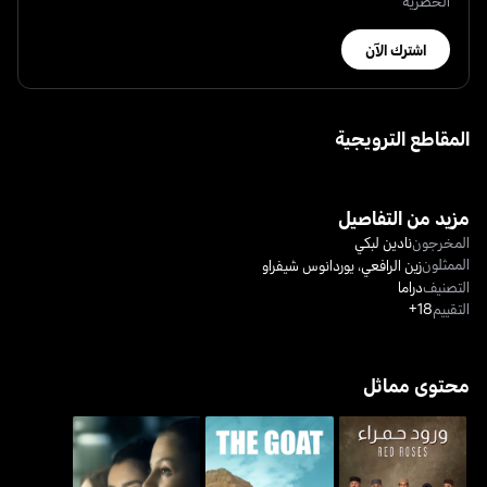
الحصرية
اشترك الآن
المقاطع الترويجية
مزيد من التفاصيل
المخرجون
نادين لبكي
الممثلون
زين الرافعي‎
،
يوردانوس شيفراو
التصنيف
دراما
التقييم
18+
محتوى مماثل