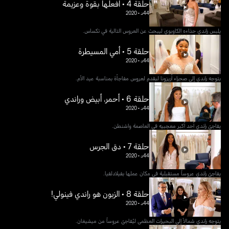
حلقة 4 • افعلها بقوة وعزيمة
44د
•
2020
يلبس راندي حذاءه الكاوبوي ليبحث عن العروس التالية في تكساس.
حلقة 5 • أمي المسيطرة
44د
•
2020
يتوجه راندي إلى صحراء أريزونا ليقدم لعروس مفاجأة بمناسبة عيد الأم.
حلقة 6 • أحمر، أبيض وراندي
44د
•
2020
يفاجئ راندي أحد أكبر معجبيه في العاصمة واشنطن.
حلقة 7 • دق الجرس
44د
•
2020
يفاجئ راندي عروساً مستقبلية في مكان عملها بفيلادلفيا.
حلقة 8 • الزبون هو راندي فينولي!
44د
•
2020
يتوجه راندي شمالاً إلى البحيرات العظمى ليُفاجئ عروساً من ميشيغان.