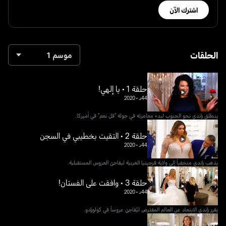
اشترك الآن
الحلقات
موسم 1
حلقة 1 • يا إلهي!
44د
•
2020
ينطلق راندي نحو الجنوب لبدء مغامرته في جولة "قل نعم" في أميركا.
حلقة 2 • التقيت بخطيبي في السجن
44د
•
2020
يذهب راندي متخفياً إلى ولاية فرجينيا الغربية ليفاجئ العروس المستقبلية.
حلقة 3 • وافقت على الفستان!
44د
•
2020
يقرر راندي الابتعاد عن العالم المفترض ليُفاجئ عروساً في كولورادو.