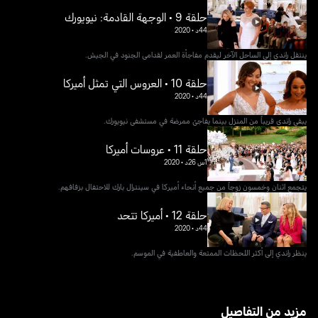
حلقة 9 • الوجهة القادمة: نيويورك
44د
•
2020
ينتقل راندي إلى الساحل الآخر ليقدم مفاجأة العمر لقدامى الجنود في الجيش.
حلقة 10 • العروس التي تمثل أميركا
44د
•
2020
يبقى راندى قريباً من المنزل بينما يفاجئ ممرضة في مستشفى نيويورك.
حلقة 11 • عروسات أميركا
1س 26د
•
2020
يتجمع اثنان وخمسون زوجاً من جميع أنحاء أميركا في سينترال بارك للاحتفال بزفافهم.
حلقة 12 • أميركا تتحد
44د
•
2020
ينظر راندي إلى أكثر اللحظات الممتعة والعاطفية في الموسم.
مزيد من التفاصيل