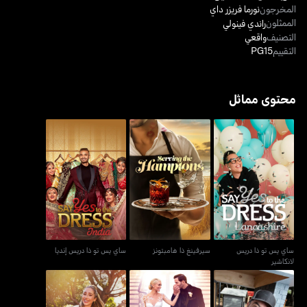
المخرجون
نورما فريزر داي
الممثلون
راندي فينولي
التصنيف
واقعي
التقييم
PG15
محتوى مماثل
ساي يس تو ذا دريس
سيرفينغ ذا هامبتونز
ساي يس تو ذا دريس إنديا
لانكاشير
ساي يس تو ذا دريس
سيرفينغ ذا هامبتونز
ساي يس تو ذا دريس إنديا
لانكاشير