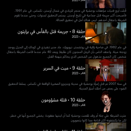
44د
•
2023
قُتلت أربع فتيات مراهقات بوحشية في متجر للزبادي في شمال أوستن، تكساس، في عام 1991،
فأصبحت أكبر جريمة قتل جماعية في تاريخ أوستن. يستمر التحقيق لسنوات، وحتى عندما تقوم
الشرطة باعتقال أحدهم، ليس هناك أمل في تحقيق العدالة.
حلقة 8 • جريمة قتل بالفأس في برايتون
44د
•
2023
في عام 1982، في ضاحية راقية في روتشستر، نيويورك، عاد مدير تنفيذي في كوداك إلى المنزل ووجد
زوجته ميتة. واعتقد الناس بأن الرجل المجنون كان طليقا, وبعد 40 عام عندما قامت الشرطة باعتقال
شخص, كان الجميع مذهول من الشخص الذي يحاكم بتهمة القتل.
حلقة 9 • ميت في السرير
44د
•
2023
في سنة 2007 تم قتل إمرأة بوحشية في مدينة وينزبزرو الصغيرة الواقعة في تكساس. يسلط التحقيق
الضوء على بعض من أحلك أسرار المدينة.
حلقة 10 • قتلة مشؤومون
44د
•
2023
عثرت الشرطة على جثة أم وقد طُعنت بوحشية كما أن ابنتها مفقودة. يخشى الجميع أنها في خطر،
لكن ما يكتشفونه أكثر قتامة مما كانوا يتصورون