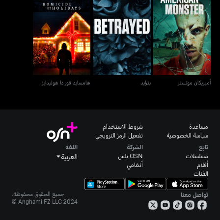
أميريكان مونستر
بترايد
هامسايد فور ذا هوليدايز
أميريكان مونستر
بترايد
هامسايد فور ذا هوليدايز
مساعدة
شروط الاستخدام
سياسة الخصوصية
تفعيل الرمز الترويجي
تابع
الشركة
اللغة
مسلسلات
OSN بلس
العربية
أفلام
أنغامي
الفئات
جميع الحقوق محفوظة.
تواصل معنا
Anghami FZ LLC 2024 ©