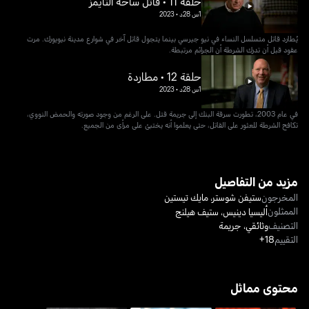
حلقة 11 • قاتل ساحة التايمز
1س 28د
•
2023
يُطارد قاتل متسلسل النساء في نيو جيرسي بينما يتجول قاتل آخر في شوارع مدينة نيويورك. مرت
عقود قبل أن تدرك الشرطة أن الجرائم مرتبطة.
حلقة 12 • مطاردة
1س 28د
•
2023
في عام 2003، تطورت سرقة البنك إلى جريمة قتل. على الرغم من وجود صورته والحمض النووي،
تكافح الشرطة للعثور على القاتل، حتى يعلموا أنه يختبئ على مرأى من الجميع.
مزيد من التفاصيل
المخرجون
ستيفن شوستر
،
مايك تيستين
الممثلون
أليسيا دينيس
،
ستيف هيلنج
التصنيف
وثائقي
،
جريمة
التقييم
18+
محتوى مماثل