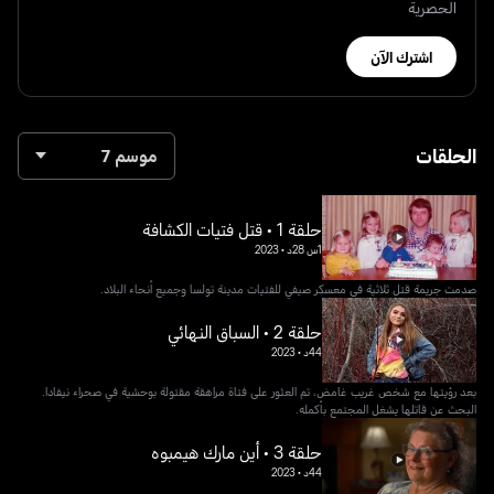
الحصرية
اشترك الآن
الحلقات
موسم 7
حلقة 1 • قتل فتيات الكشافة
1س 28د
•
2023
صدمت جريمة قتل ثلاثية في معسكر صيفي للفتيات مدينة تولسا وجميع أنحاء البلاد.
حلقة 2 • السباق النهائي
44د
•
2023
بعد رؤيتها مع شخص غريب غامض، تم العثور على فتاة مراهقة مقتولة بوحشية في صحراء نيفادا.
البحث عن قاتلها يشغل المجتمع بأكمله.
حلقة 3 • أين مارك هيمبوه
44د
•
2023