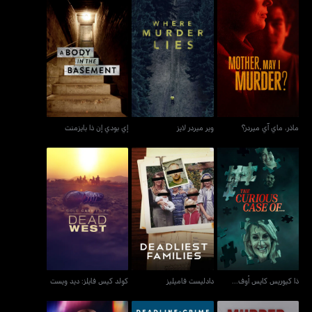
ماذر، ماي آي ميردر؟
وير ميردر لايز
إي بودي إن ذا بايزمنت
ماذر، ماي آي ميردر؟
وير ميردر لايز
إي بودي إن ذا بايزمنت
ذا كيوريس كايس أوف...
دادليست فاميليز
كولد كيس فايلز: ديد ويست
ذا كيوريس كايس أوف...
دادليست فاميليز
كولد كيس فايلز: ديد ويست