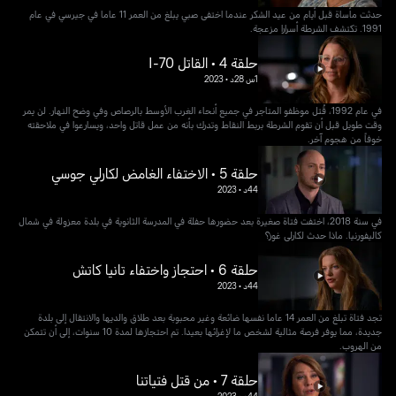
حدثت مأساة قبل أيام من عيد الشكر عندما اختفى صبي يبلغ من العمر 11 عاما في جيرسي في عام
1991. تكتشف الشرطة أسرارا مزعجة.
حلقة 4 • القاتل I-70
1س 28د
•
2023
في عام 1992، قُتل موظفو المتاجر في جميع أنحاء الغرب الأوسط بالرصاص وفي وضح النهار. لن يمر
وقت طويل قبل أن تقوم الشرطة بربط النقاط وتدرك بأنه من عمل قاتل واحد، ويسارعوا في ملاحقته
خوفاً من هجوم آخر.
حلقة 5 • الاختفاء الغامض لكارلي جوسي
44د
•
2023
في سنة 2018، اختفت فتاة صغيرة بعد حضورها حفلة في المدرسة الثانوية في بلدة معزولة في شمال
كاليفورنيا. ماذا حدث لكارلي غوز؟
حلقة 6 • احتجاز واختفاء تانيا كاتش
44د
•
2023
تجد فتاة تبلغ من العمر 14 عاما نفسها ضائعة وغير محبوبة بعد طلاق والديها والانتقال إلى بلدة
جديدة، مما يوفر فرصة مثالية لشخص ما لإغرائها بعيدا. تم احتجازها لمدة 10 سنوات، إلى أن تتمكن
من الهروب.
حلقة 7 • من قتل فتياتنا