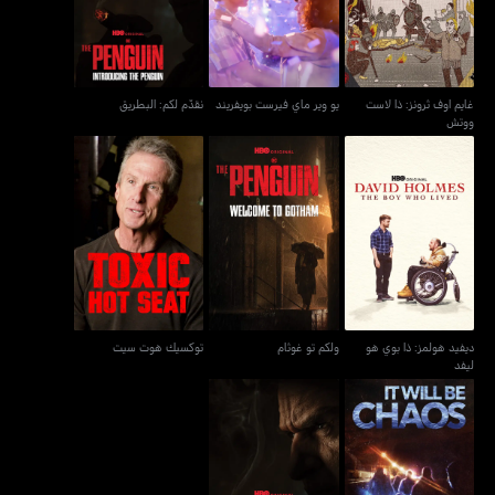
غايم اوف ثرونز: ذا لاست
يو وير ماي فيرست بويفريند
نقدّم لكم: البطريق
ووتش
ديفيد هولمز: ذا بوي هو
ولكم تو غوثام
توكسيك هوت سيت
ليفد
ديفيد هولمز: ذا بوي هو
ولكم تو غوثام
توكسيك هوت سيت
ليفد
إت ويل بي كايوس
ذا أوريجين أوف أوز