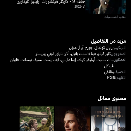
حلقة 9 • كاركتر فيتشورات: راينيرا تارغارين
1د
•
2022
.تقديم الشخصيات
مزيد من التفاصيل
رايان كوندال
،
جورج آر. آر. مارتن
المبتكرون
المخرجون
كلير كيلنر
،
غيتا فاسانت باتيل
،
ألان تايلور
،
لوني بيريستر
الممثلون
مات سميث
،
أوليفيا كوك
،
إيما دارسي
،
ايف بيست
،
ستيف توسانت
،
فابيان
فرانكل
التصنيف
وثائقي
التقييم
PG15
محتوى مماثل
هاوس أوف ذا دراغون:
هاوس أوف ذا دراغون: