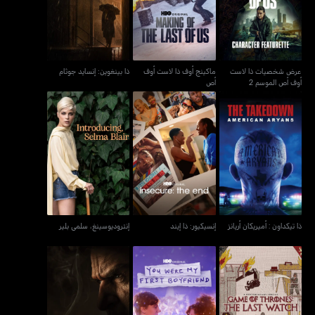
أوف أص الموسم 2
أص
عرض شخصيات ذا لاست
ماكينج أوف ذا لاست أوف
ذا بينغوين: إنسايد جوثام
أوف أص الموسم 2
أص
ذا تيكداون : أميريكان أريانز
إنسيكيور: ذا إيند
إنتروديوسينغ، سلمى بلير
ذا تيكداون : أميريكان أريانز
إنسيكيور: ذا إيند
إنتروديوسينغ، سلمى بلير
غايم اوف ثرونز: ذا لاست
يو وير ماي فيرست بويفريند
نقدّم لكم: البطريق
ووتش