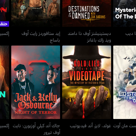
ا ديب
ديستينيشنز أوف ذا دامند
إيد ستافوردز رايت أوف
إكسبي
ويذ زاك باغانز
باساج
فيرست مان
جاك أند كيلي أوزبورن: نايت
غولد، لايز، آند فيديوتيب
أوف تيرور
رست مان آوت
غولد، لايز، آند فيديوتيب
جاك أند كيلي أوزبورن: نايت
إكسبي
أوف تيرور