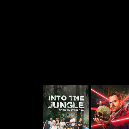
إنتو ذا جنغل وذ إيد
إكسبيديشن فايلز
ستافورد