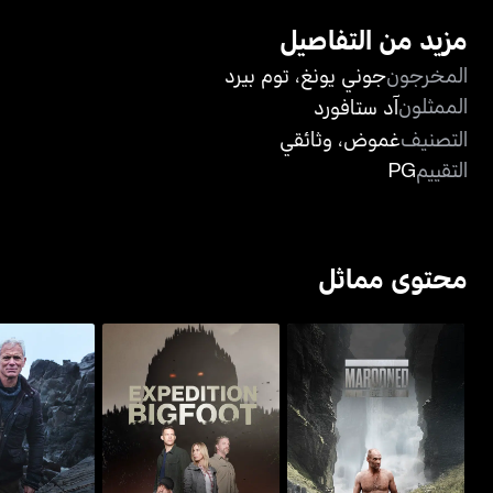
مزيد من التفاصيل
المخرجون
جوني يونغ
،
توم بيرد
الممثلون
آد ستافورد
التصنيف
غموض
،
وثائقي
التقييم
PG
محتوى مماثل
ماروند ويذ إد ستافورد
إكسبيديشن بيغفوت
ميستيريز أو