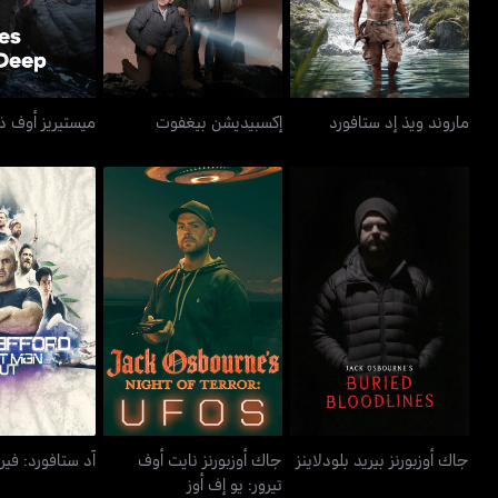
ماروند ويذ إد ستافورد
إكسبيديشن بيغفوت
ميستيريز أوف ذ
جاك أوزبورنز نايت أوف
آد ستافورد: 
جاك أوزبورنز بيريد بلودلاينز
تيرور: يو إف أوز
آوت
جاك أوزبورنز بيريد بلودلاينز
جاك أوزبورنز نايت أوف
آد ستافورد: في
تيرور: يو إف أوز