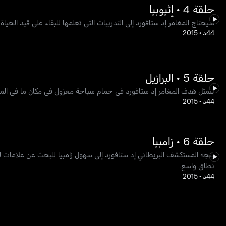
حلقة 4 • إثيوبيا
سيحتاج المغامر إد ستافورد إلى التدريبات التي تعلمها للبقاء على قيد الحي
44د
•
2015
حلقة 5 • البرازيل
يتمثل هدف المغامر إد ستافورد في حمام سباحة معزول في مكان ما في المياه
44د
•
2015
حلقة 6 • زامبيا
يتجه المستكشف البريطاني إد ستافورد إلى سهول زامبيا للبحث عن علامات 
نطاق واسع.
44د
•
2015