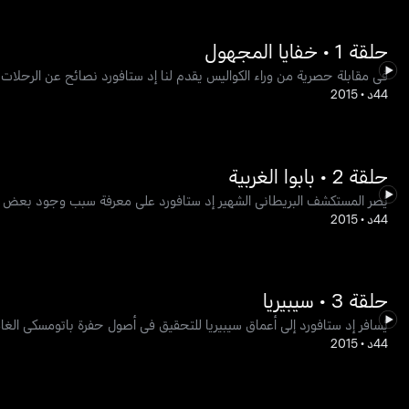
حلقة 1 • خفايا المجهول
في مقابلة حصرية من وراء الكواليس يقدم لنا إد ستافورد نصائح عن الرحلات ال
44د
•
2015
حلقة 2 • بابوا الغربية
يُصر المستكشف البريطاني الشهير إد ستافورد على معرفة سبب وجود بعض الخ
44د
•
2015
حلقة 3 • سيبيريا
يُسافر إد ستافورد إلى أعماق سيبيريا للتحقيق في أصول حفرة باتومسكي الغ
44د
•
2015