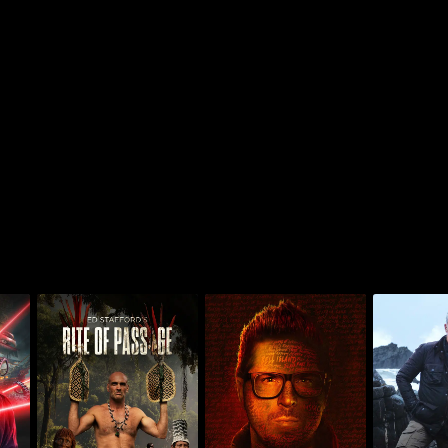
ديستينيشنز أوف ذا دامند
إيد ستافوردز رايت أوف
ف ذا ديب
ويذ زاك باغانز
باساج