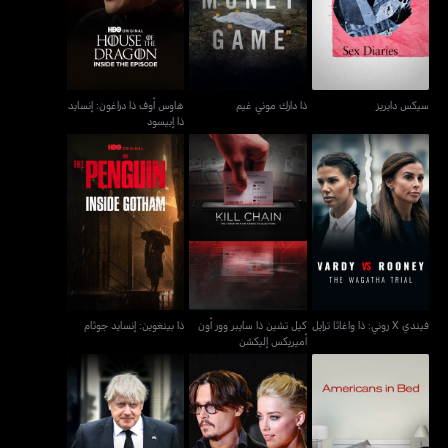
سيكس دايريز
ذا دارك موني غيم
إنسايد ذا إبيسود
سيكس دايريز
ذا دارك موني غيم
هاوس أوف ذا دراغون: إنسايد
ذا إبيسود
فيندي X روني: ذا واغاثا
كيل تشين ذا سايبر وور أون
ذا بينغوين: إنسايد جوثام
ترايل
أميريكس إليكشن
فيندي X روني: ذا واغاثا ترايل
كيل تشين ذا سايبر وور أون
ذا بينغوين: إنسايد جوثام
أميريكس إليكشن
بوريس جونسون: أيه فيكنغ
أميريكانز إن بيد
جوني x أمبر