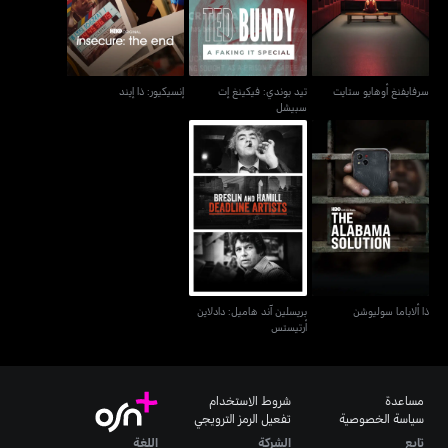
سرفايفنغ أوهايو ستايت
تيد بوندي: فيكينغ إت
إنسيكيور: ذا إيند
سبيشل
بريسلين آند هاميل: دادلاين
ذا ألاباما سوليوشن
أرتيستس
ذا ألاباما سوليوشن
بريسلين آند هاميل: دادلاين
أرتيستس
مساعدة
شروط الاستخدام
سياسة الخصوصية
تفعيل الرمز الترويجي
تابع
الشركة
اللغة