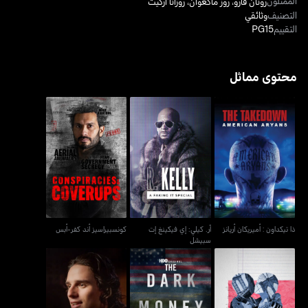
الممثلون
رونان فارو
،
روز ماكغوان
،
روزانا أركيت
التصنيف
وثائقي
التقييم
PG15
محتوى مماثل
آر. كيلي: إي فيكينغ إت
ذا تيكداون : أميريكان أريانز
كونسبيراسيز أند كفر-أبس
سبيشل
ذا تيكداون : أميريكان أريانز
آر. كيلي: إي فيكينغ إت
كونسبيراسيز أند كفر-أبس
سبيشل
هاوس أوف ذا دراغون: