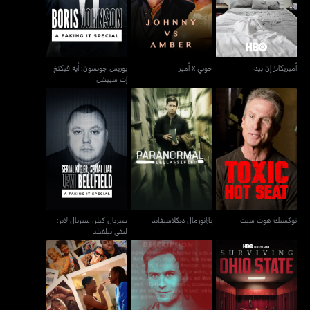
إت سبيشل
أميريكانز إن بيد
جوني x أمبر
بوريس جونسون: أيه فيكنغ
إت سبيشل
سيريال كيلر، سيريال لاير:
توكسيك هوت سيت
بارانورمال ديكلاسيفايد
ليفي بيلفيلد
توكسيك هوت سيت
بارانورمال ديكلاسيفايد
سيريال كيلر، سيريال لاير:
ليفي بيلفيلد
تيد بوندي: فيكينغ إت
سرفايفنغ أوهايو ستايت
إنسيكيور: ذا إيند
سبيشل