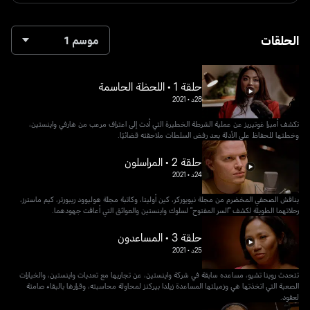
الحلقات
موسم 1
حلقة 1 • اللحظة الحاسمة
28د
•
2021
تكشف أمبرا غوتيريز عن عملية الشرطة الخطيرة التي أدت إلى اعتراف مرعب من هارفي واينستين،
وخطتها للحفاظ على الأدلة بعد رفض السلطات ملاحقته قضائيًا.
حلقة 2 • المراسلون
24د
•
2021
يناقش الصحفي المخضرم من مجلة نيويوركر، كين أوليتا، وكاتبة مجلة هوليوود ريبورتر، كيم ماسترز،
رحلاتهما الطويلة لكشف "السر المفتوح" لسلوك واينستين والعوائق التي أعاقت جهودهما.
حلقة 3 • المساعدون
25د
•
2021
تتحدث روينا تشيو، مساعده سابقة في شركة واينستين، عن تجاربها مع تعديات واينستين، والخيارات
الصعبة التي اتخذتها هي وزميلتها المساعدة زيلدا بيركنز لمحاولة محاسبته، وقرارها بالبقاء صامتة
لعقود.