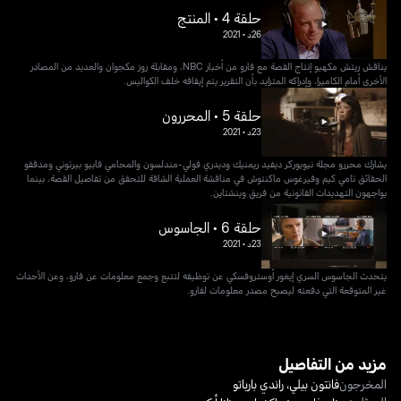
حلقة 4 • المنتج
26د
•
2021
يناقش ريتش مكهيو إنتاج القصة مع فارو من أخبار NBC، ومقابلة روز مكجوان والعديد من المصادر
الأخرى أمام الكاميرا، وإدراكه المتزايد بأن التقرير يتم إيقافه خلف الكواليس.
حلقة 5 • المحررون
23د
•
2021
يشارك محررو مجلة نيويوركر ديفيد ريمنيك وديدري فولي-مندلسون والمحامي فابيو بيرتوني ومدققو
الحقائق تامي كيم وفيرغوس ماكنتوش في مناقشة العملية الشاقة للتحقق من تفاصيل القصة، بينما
يواجهون التهديدات القانونية من فريق وينشتاين.
حلقة 6 • الجاسوس
23د
•
2021
يتحدث الجاسوس السري إيغور أوستروفسكي عن توظيفه لتتبع وجمع معلومات عن فارو، وعن الأحداث
غير المتوقعة التي دفعته ليصبح مصدر معلومات لفارو.
مزيد من التفاصيل
المخرجون
فانتون بيلي
،
راندي بارباتو