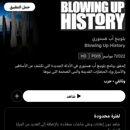
حمل التطبيق
بلوينغ أب هستوري
Blowing Up History
2022
7 مواسم
PG15
HD
يٌحقق برنامج بلوينغ أب هستوري في الأدلة الجديدة التي تكشف عن الأساطير
والأسرار وراء الحضارات القديمة والبنى الضخمة التي بنوها.
وثائقي
•
حرب
شاهد
لفترة محدودة
شاهد دون إعلانات وعلى شاشات متعدّدة، بالإضافة إلى العديد من المزايا
الحصرية