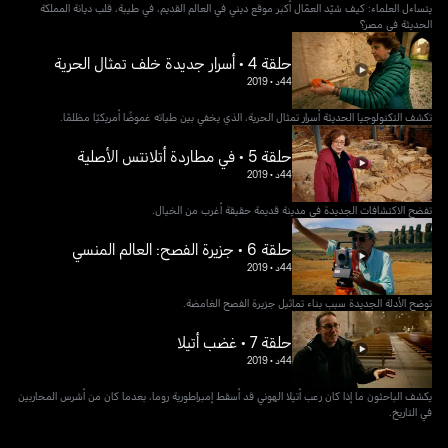
يتساءل العلماء: كيف شيّد العمّال أكبر موقع ديني في العالم القديم، في طيبة، قلب ديانة المملكة
الحديثة في مصر؟
حلقة 4 • أسرار جديدة خلف تمثال الحرية
44د
•
2019
تكشف التكنولوجيا الحديثة أسرار تمثال الحرية، الذي يخفي بين طياته غموضًا أمريكيًا مظلمًا.
حلقة 5 • في مطاردة أتلانتس الأصلية
44د
•
2019
تفضح الاكتشافات الجديدة في مدينة قديمة حقيقة أغرب من الخيال.
حلقة 6 • جزيرة الفصح: العالم المنسي
44د
•
2019
توضح الأدلة الجديدة سبب بناء تماثيل جزيرة الفصح الغامضة.
حلقة 7 • غضب أتيلا
44د
•
2019
يكشف الباحثون ما إذا كان رعب أتيلا الهوني قد أسقط إمبراطورية روما، بعدما كان من أشرس المحاربين
في التاريخ.