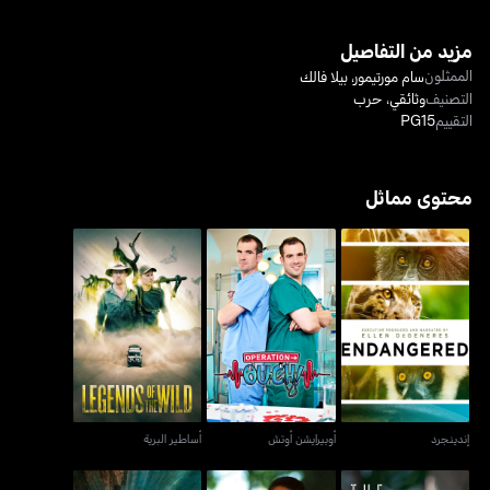
مزيد من التفاصيل
الممثلون
سام مورتيمور
،
بيلا فالك
التصنيف
وثائقي
،
حرب
التقييم
PG15
محتوى مماثل
إندينجرد
أوبيرايشن أوتش
أساطير البرية
إندينجرد
أوبيرايشن أوتش
أساطير البرية