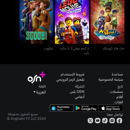
ذا ليغو موفي 2: ذا سكند
مات هاتر كرونيكلز
سكووب
بارت
مات هاتر كرونيكلز
ذا ليغو موفي 2: ذا سكند
سكووب
بارت
مساعدة
شروط الاستخدام
سياسة الخصوصية
تفعيل الرمز الترويجي
تابع
الشركة
اللغة
مسلسلات
OSN بلس
العربية
أفلام
أنغامي
الفئات
جميع الحقوق محفوظة.
تواصل معنا
Anghami FZ LLC 2024 ©