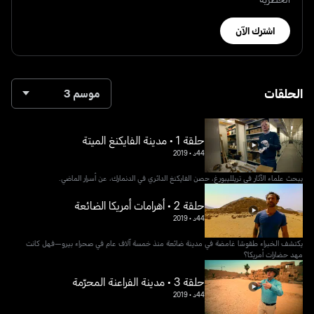
اشترك الآن
الحلقات
موسم 3
حلقة 1 • مدينة الفايكنغ الميتة
44د
•
2019
يبحث علماء الآثار في تريلليبورغ، حصن الفايكنغ الدائري في الدنمارك، عن أسرار الماضي.
حلقة 2 • أهرامات أمريكا الضائعة
44د
•
2019
يكتشف الخبراء طقوسًا غامضة في مدينة ضائعة منذ خمسة آلاف عام في صحراء بيرو—فهل كانت
مهد حضارات أمريكا؟
حلقة 3 • مدينة الفراعنة المحرّمة
44د
•
2019