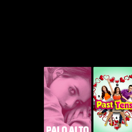
باست تينس
بالو ألتو