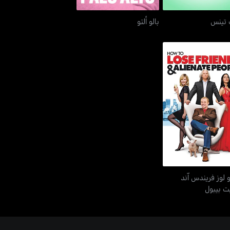
 تينس
بالو ألتو
 تو لوز فريندس آند
آيليانيت بيبول
و لوز فريندس آند
يت بيبول