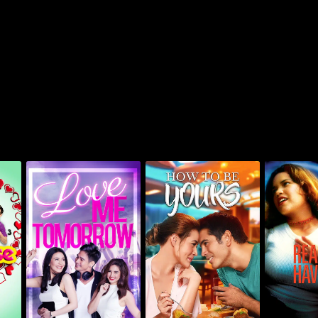
اف كيرفز
هاو تو بي يورز
لوف مي تومورو