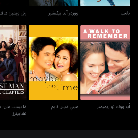
بامب
ووردز آند بيكتشرز
ريل ويمين هاف 
ذا بيست مان:
أيه ووك تو ريميمبر
ميبي ذيس تايم
تشابي
أيه ووك تو ريميمبر
ميبي ذيس تايم
ذا بيست مان: ذا
تشابيترز