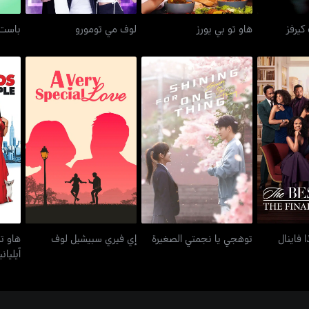
كيرفز
هاو تو بي يورز
لوف مي تومورو
باست
 ذا فاينال
هاو
توهجي يا نجمتي الصغيرة
إي فيري سبيشيل لوف
ترز
 فاينال
توهجي يا نجمتي الصغيرة
إي فيري سبيشيل لوف
هاو ت
آيليان