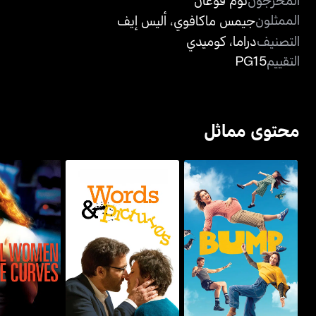
الممثلون
جيمس ماكافوي
،
أليس إيف
التصنيف
دراما
،
كوميدي
التقييم
PG15
محتوى مماثل
بامب
ووردز آند بيكتشرز
ريل ويمين ه