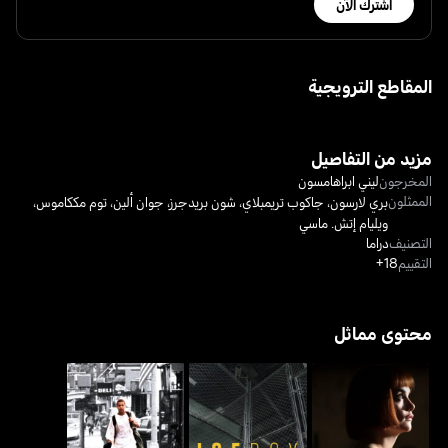
اشترك الآن
المقاطع الترويجية
مزيد من التفاصيل
المخرجون
ليني ابراهامسون
الممثلون
بري لارسون
،
جاكوب تريمبلاي
،
شون بريدجرز
،
جوان ألين
،
توم مككاموس
،
ويليام إتش. ماسي
التصنيف
دراما
التقييم
18+
محتوى مماثل