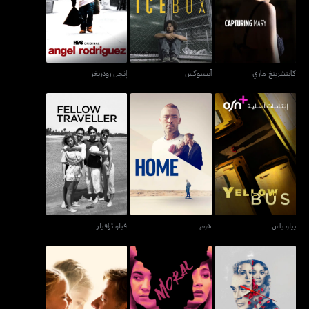
كابتشرينغ ماري
آيسبوكس
إنجل رودريغز
كابتشرينغ ماري
آيسبوكس
إنجل رودريغز
ييلو باس
هوم
فيلو ترافيلر
ييلو باس
هوم
فيلو ترافيلر
ناغاليت آنغ بوان سا هابا إنغ
مورال
فاذرز أند دوترز