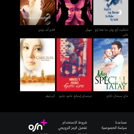
غابي
ناغاليت آنغ بوان سا هابا إنغ
مورال
فاذرز أند دوترز
غابي
ماي سبشال تاتاي
مينساي إيسانغ غامو-غامو
كيرغيفر
ماي سبشال تاتاي
مينساي إيسانغ غامو-غامو
كيرغيفر
مساعدة
شروط الاستخدام
سياسة الخصوصية
تفعيل الرمز الترويجي