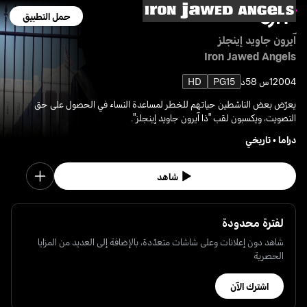
حمل التطبيق
آيرون جاويد إينجلز
Iron Jawed Angels
2004
1س 58د
PG15
HD
يعرّض بعض الناشطين حياتهم للخطر لمساعدة النساء في الحصول على حق
التصويت، ويكسبون لقب "ذا آيرون جاويد إينجلز".
دراما
•
تاريخي
شاهد
لفترة محدودة
شاهد دون إعلانات وعلى شاشات متعدّدة، بالإضافة إلى العديد من المزايا
الحصرية
اشترك الآن