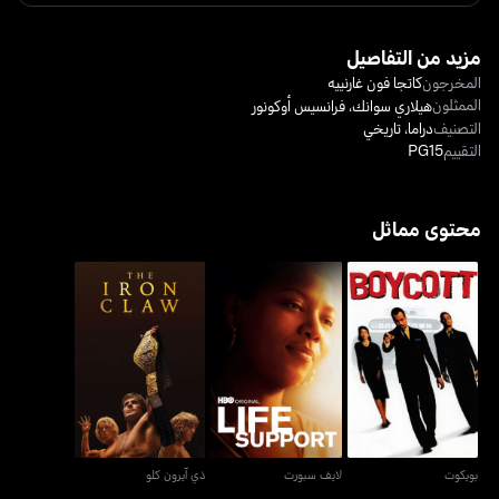
مزيد من التفاصيل
المخرجون
كاتجا فون غارنييه
الممثلون
هيلاري سوانك
،
فرانسيس أوكونور
التصنيف
دراما
،
تاريخي
التقييم
PG15
محتوى مماثل
بويكوت
لايف سبورت
ذي آيرون كلو
بويكوت
لايف سبورت
ذي آيرون كلو