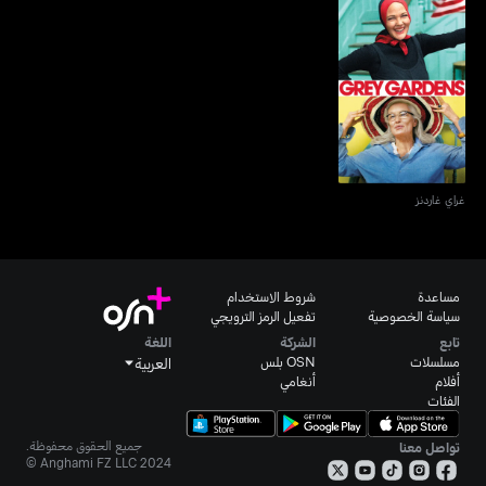
غراي غاردنز
غراي غاردنز
مساعدة
شروط الاستخدام
سياسة الخصوصية
تفعيل الرمز الترويجي
تابع
الشركة
اللغة
مسلسلات
OSN بلس
العربية
أفلام
أنغامي
الفئات
جميع الحقوق محفوظة.
تواصل معنا
Anghami FZ LLC 2024 ©