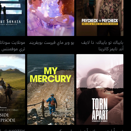
يو وير ماي فيرست بويفريند
أند تايمز كاترينا
ثري موف
بايباك تو بايباك: ذا لايف
يو وير ماي فيرست بويفريند
مونلايت سوناتا
أند تايمز كاترينا
ثري موفمنتس
تورن أبارت: سيبيراتيد آت
ماي ميركري
AKOTSK: إنسايد ذا إيبوسد
ذي بوردر
تورن أبارت: سيبيراتيد آت ذي
ماي ميركري
AKOTSK: إنسايد ذا إيبوسد