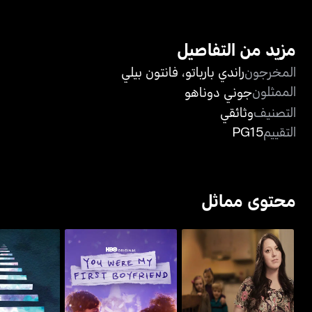
مزيد من التفاصيل
المخرجون
راندي بارباتو
،
فانتون بيلي
الممثلون
جوني دوناهو
التصنيف
وثائقي
التقييم
PG15
محتوى مماثل
بايباك تو بايباك: ذا لايف
مونلايت سوناتا