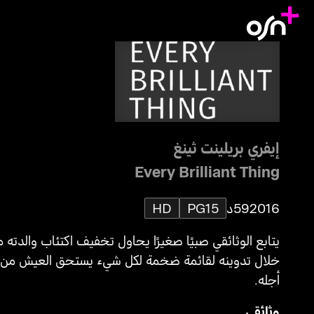
إيفري بريلينت ثينغ
Every Brilliant Thing
2016
59د
PG15
HD
يتابع الوثائقي صبيًا صغيرًا يحاول تخفيف اكتئاب والدته 
خلال تدوينه لقائمة ضخمة لكل شيء يستحق العيش من
أجله.
وثائقي