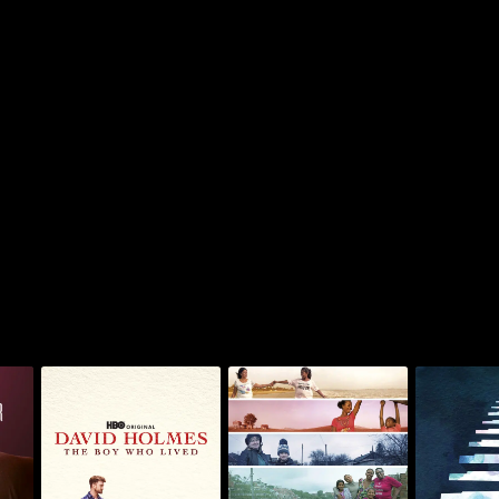
: ديفناس إن
ديفيد هولمز: ذا بوي هو