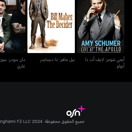
أيمي شومر: لايف آت ذا
دان سودر: س
بيل ماهر: ذا ديسايدر
أبولو
غار
أيمي شومر: لايف آت ذا
بيل ماهر: ذا ديسايدر
دان سودر: سون
أبولو
غاري
جميع الحقوق محفوظة. Anghami FZ LLC 2024 ©