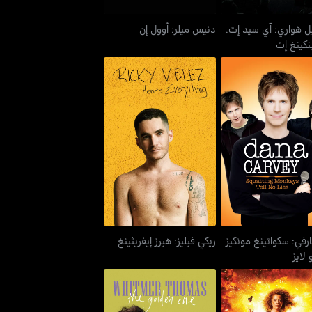
يل هواري: آي سيد إت.
دنيس ميلر: أوول إن
نكينغ إت
كارفي: سكواتينغ مونكيز
ريكي فيليز: هيرز إيفريثينغ
تيل نو لايز
ارفي: سكواتينغ مونكيز
ريكي فيليز: هيرز إيفريثينغ
 لايز