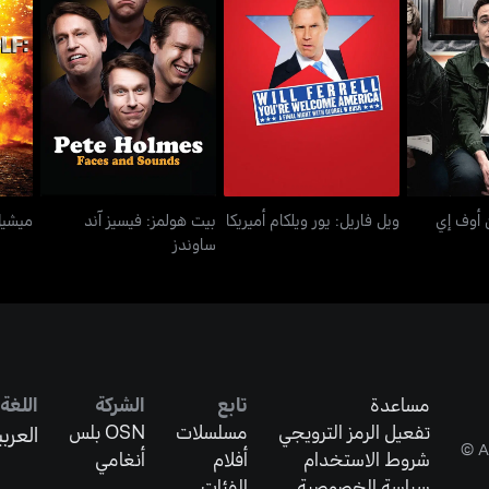
ون أوف إي
بيت هولمز: فيسيز آند
ويل فاريل: يور ويلكام أميريكا
ميشي
ي
ساوندز
 أوف إي
ويل فاريل: يور ويلكام أميريكا
بيت هولمز: فيسيز آند
ميشيل
ساوندز
مساعدة
تابع
الشركة
اللغة
تفعيل الرمز الترويجي
مسلسلات
OSN بلس
العربي
شروط الاستخدام
أفلام
أنغامي
سياسة الخصوصية
الفئات