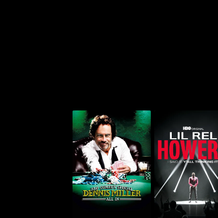
يل هواري: آي سيد إت.
دنيس ميلر: أوول إن
يال ثينكينغ إت