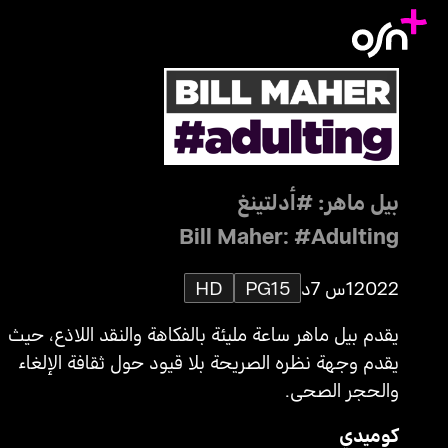
بيل ماهر: #أدلتينغ
Bill Maher: #Adulting
2022
1س 7د
PG15
HD
يقدم بيل ماهر ساعة مليئة بالفكاهة والنقد اللاذع، حيث
يقدم وجهة نظره الصريحة بلا قيود حول ثقافة الإلغاء
والحجر الصحي.
كوميدي