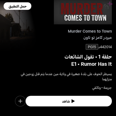
حمل التطبيق
Murder Comes to Town
ميردر كامز تو تاون
2014
44د
PG15
حلقة 1 • تقول الشائعات
E1 • Rumor Has It
يسيطر الخوف على بلدة صغيرة في ولاية مين عندما يتم قتل زوجين في
منزلهما
جريمة • وثائقي
شاهد