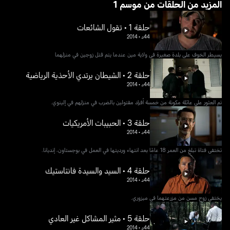
1 المزيد من الحلقات من موسم
حلقة 1 • تقول الشائعات
44د
•
2014
يسيطر الخوف على بلدة صغيرة في ولاية مين عندما يتم قتل زوجين في منزلهما
حلقة 2 • الشيطان يرتدي الأحذية الرياضية
44د
•
2014
تم العثور على عائلة مكونة من خمسة أفراد مقتولين بالضرب في منزلهم في إلينوي.
حلقة 3 • الحبيبات الأمريكيات
44د
•
2014
تختفي فتاة تبلغ من العمر 18 عامًا بعد انتهاء ورديتها في العمل في بوجستاون، إنديانا.
حلقة 4 • السيد والسيدة فانتاستيك
44د
•
2014
يختفي زوج مسن من مزرعتهما في ميزوري.
حلقة 5 • مثير المشاكل غير العادي
44د
•
2014