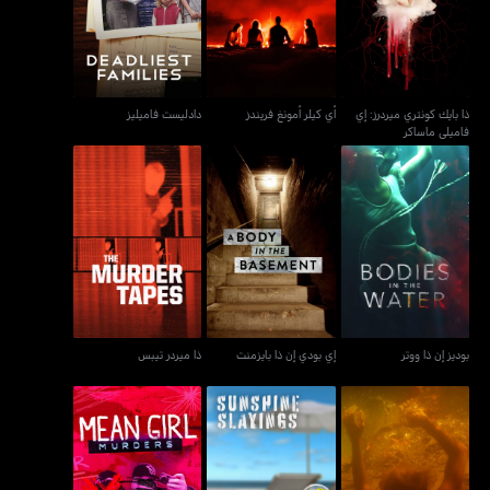
فاميلي ماساكر
ذا بايك كونتري ميردرز: إي
أي كيلر أمونغ فريندز
دادليست فاميليز
فاميلي ماساكر
بوديز إن ذا ووتر
إي بودي إن ذا بايزمنت
ذا ميردر تيبس
بوديز إن ذا ووتر
إي بودي إن ذا بايزمنت
ذا ميردر تيبس
سوامب ميردرز
سانشاين سلاينغس
مين غيرل ميردرز