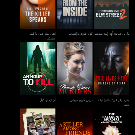
كولز فروم ذا إنسايد
ستريت
سبيكس
ذا ريل ميردرز أون إيلم ستريت
كولز فروم ذا إنسايد
إيفل ليفز هير: ذا كيلر
سبيكس
ايفل ليفز هير: شادوز أوف
بيوتي كوين ميردرز
أن آور تو كيل
ديث
ايفل ليفز هير: شادوز أوف
بيوتي كوين ميردرز
أن آور تو كيل
ديث
ذا بايك كونتري ميردرز: إي
أي كيلر أمونغ فريندز
دادليست فاميليز