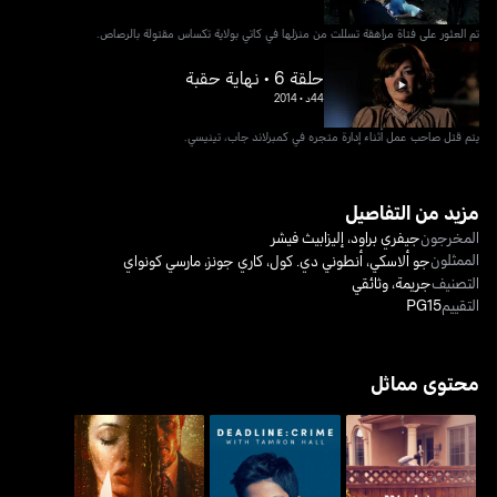
تم العثور على فتاة مراهقة تسللت من منزلها في كاتي بولاية تكساس مقتولة بالرصاص.
حلقة 6 • نهاية حقبة
44د
•
2014
يتم قتل صاحب عمل أثناء إدارة متجره في كمبرلاند جاب، تينيسي.
مزيد من التفاصيل
المخرجون
جيفري براود
،
إليزابيث فيشر
الممثلون
جو ألاسكي
،
أنطوني دي. كول
،
كاري جونز
،
مارسي كونواي
التصنيف
جريمة
،
وثائقي
التقييم
PG15
محتوى مماثل