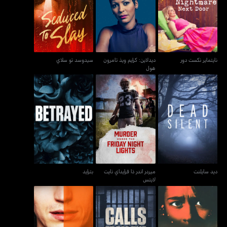
ديدلاين: كرايم ويذ تامرون
نايتماير نكست دور
سيدوسد تو سلاي
هول
نايتماير نكست دور
ديدلاين: كرايم ويذ تامرون
سيدوسد تو سلاي
هول
ميردر اندر ذا فرايداي نايت
ديد سايلنت
بترايد
لايتس
ديد سايلنت
ميردر اندر ذا فرايداي نايت
بترايد
لايتس
ذا ريل ميردرز أون إيلم
إيفل ليفز هير: ذا كيلر