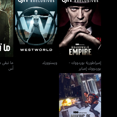
إمبراطورية بوردووك -
ما تبقى 
ويستوورلد
بوردووك إمباير
إمبراطورية بوردووك -
ويستوورلد
ما تبقى م
بوردووك إمباير
أس
ماكينج أوف ذا لاست أوف
أص