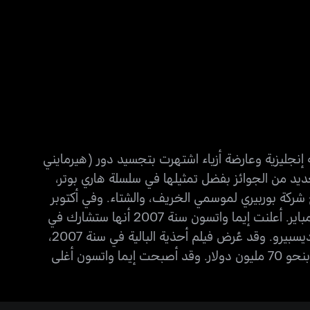
دت في 15 أبريل 1990 في باريس في فرنسا هي ممثلة إنجليزية وعارضة أزياء اشتهرت بتجسيد دور (هيرمايني
يد من الجوائز بفضل تمثيلها في سلسلة هاري بوتر،
لها في مجال الدعاية لصالح شركة بوربيري لموسمي الخريف، والشتاء. وفي أكتوبر
سنة 2013، اختيرت إيما واتسون لتكون النجمة الأكثر جاذبية على مستوى العالم وفقاً لاستطلاع الرأي الذي أجرته مجلة إمباير. أعلنت إيما واتسون سنة 2007 أنها ستشارك في
فيلمي رسوم متحركة، هما فيلم أحذية الباليه وهو مقتبسٌ من روايةٍ نشرت في عام 1936، والفيلم الثاني كان فيلم قصة ديسبيرو. وقد عُرض فيلم أحذية البالية في سنة 2007،
وشاهده 5,2 مليون مشاهد. أما رواية قصة ديسبيرو التي ألفها كيت ديكاميلو فقد نُشرت في 2008، وحققت أرباح تقدر بنحو 70 مليون دولار. وقد أصبحت إيما واتسون أغلى