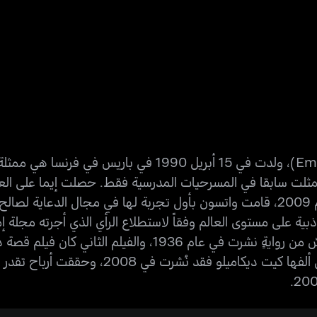
إيما شارلوت دويري واتسون (بالإنجليزية: Emma Watson)، ول
مثلت سابقا في المسرحيات المدرسية فقط. حصلت إيما على العد
وحققت ما يقرب من 10 مليون جنيه إسترليني. وفي عام 2009، قامت واتسون بأول تجربة 