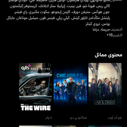
كالي ريس
،
فيونا شو
،
فين بينيت
،
إيزابيلا ستار لابلانك
،
كريستوفر إليكستون
،
جون هوكس
،
ستيفن دورف
،
كارمن إيجوغو
،
سكوت مكنيري
،
راي فيشر
،
رايتشل مكأدامز
،
تايلور كيتش
،
كيلي ريلي
،
فينس فون
،
ميشيل موناغان
،
مايكل
بوتس
،
تروي كيتلز
التصنيف
جريمة
،
دراما
التقييم
18+
محتوى مماثل
لوو أند أوردر
شيكاغو بي.دي.
ذا واير
لوو أند أوردر
شيكاغو بي.دي.
ذا واير