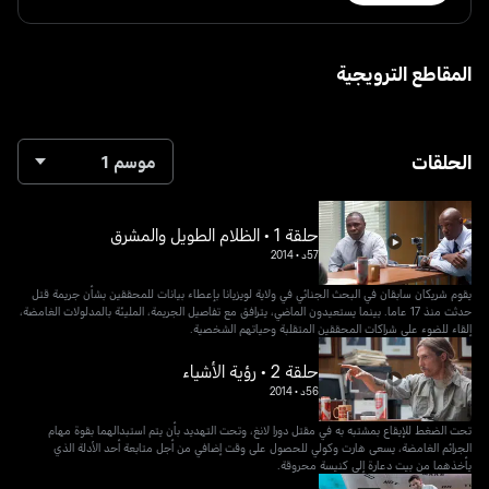
المقاطع الترويجية
الحلقات
موسم 1
حلقة 1 • الظلام الطويل والمشرق
57د
•
2014
يقوم شريكان سابقان في البحث الجنائي في ولاية لويزيانا بإعطاء بيانات للمحققين بشأن جريمة قتل
حدثت منذ 17 عاما. بينما يستعيدون الماضي، يترافق مع تفاصيل الجريمة، المليئة بالمدلولات الغامضة،
إلقاء للضوء على شراكات المحققين المتقلبة وحياتهم الشخصية.
حلقة 2 • رؤية الأشياء
56د
•
2014
تحت الضغط للإيقاع بمشتبه به في مقتل دورا لانغ، وتحت التهديد بأن يتم استبدالهما بقوة مهام
الجرائم الغامضة، يسعى هارت وكولي للحصول على وقت إضافي من أجل متابعة أحد الأدلة الذي
يأخذهما من بيت دعارة إلى كنيسة محروقة.