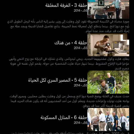
حلقة 3 • الغرفة المغلقة
56د
•
2014
صورة مخبأة في الكنيسة المحروقة تقود كول وهارت إلى وزير، يشير إليه الناس بأنه الرجل الطويل الذي
رأوه مع دورا لانج. بينما يتطلع كول لمعرفة نمط الجريمة، يتابع تفاصيل قضايا قديمة ويجد صلة مع
إمرأة كانت قد غرقت منذ عدة أعوام.
حلقة 4 • من هناك
55د
•
2014
يطارد هارت وكول مشتبههما الجديد، ريجي ليدوكس، والذي تشارك في الزنزانة مع زوج لانجي وأنهى
مؤخرا فترة الإفراج المشروط. بينما تنهار حياة هارت الشخصية من حوله، يقحم كول نفسه في هوية
مجرم قديم.
حلقة 5 • المصير السري لكل الحياة
55د
•
2014
حدث عنيف في الغابة يوضح قضية دورا لانغ ويجعل من كول وهارت بطلين محليين. وبمرور الوقت،
يواجه هارت توترات وإغراءات جديدة، ويعلم كول من أحد المشتبهين أنه قد يكون هناك المزيد فيما
يخص قضية قديمة أكثر مما قد يتوقع.
حلقة 6 • المنازل المسكونة
56د
•
2014
في عام 2002، يعود كول وهارت إلى هواجسهما المألوفة والعنيفة. ينتقم هارت انتقاما وحشيا من