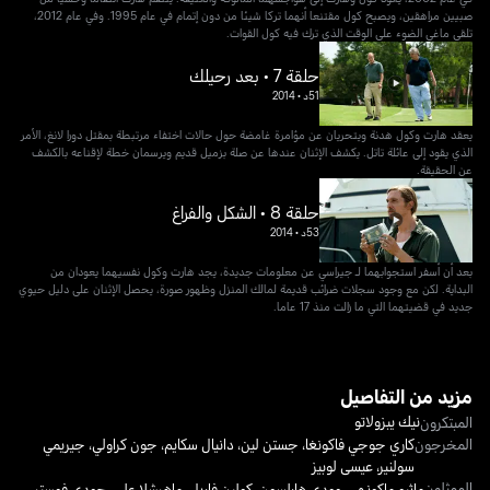
صبيين مراهقين، ويصبح كول مقتنعا أنهما تركا شيئا من دون إتمام في عام 1995. وفي عام 2012،
تلقي ماغي الضوء على الوقت الذي ترك فيه كول القوات.
حلقة 7 • بعد رحيلك
51د
•
2014
يعقد هارت وكول هدنة ويتحريان عن مؤامرة غامضة حول حالات اختفاء مرتبطة بمقتل دورا لانغ، الأمر
الذي يقود إلى عائلة تاتل. يكشف الإثنان عندها عن صلة بزميل قديم ويرسمان خطة لإقناعه بالكشف
عن الحقيقة.
حلقة 8 • الشكل والفراغ
53د
•
2014
بعد أن أسفر استجوابهما لـ جيراسي عن معلومات جديدة، يجد هارت وكول نفسيهما يعودان من
البداية. لكن مع وجود سجلات ضرائب قديمة لمالك المنزل وظهور صورة، يحصل الإثنان على دليل حيوي
جديد في قضيتهما التي ما زالت منذ 17 عاما.
مزيد من التفاصيل
نيك يبزولاتو
المبتكرون
المخرجون
كاري جوجي فاكونغا
،
جستن لين
،
دانيال سكايم
،
جون كراولي
،
جيريمي
سولنير
،
عيسى لوبيز
الممثلون
ماثيو ماكونهي
،
وودي هارلسون
،
كولين فاريل
،
ماهرشلا علي
،
جودي فوستر
،