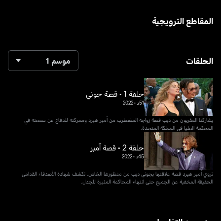
المقاطع الترويجية
الحلقات
موسم 1
حلقة 1 • قصة جوني
51د
•
2022
يشاركنا المقربون من ديب قصة زواجه المضطرب من أمبر هيرد ومعركته للدفاع عن سمعته في
المحكمة العليا في المملكة المتحدة.
حلقة 2 • قصة آمبر
45د
•
2022
تروي أمبر هيرد قصة علاقتها بجوني ديب من منظورها الخاص. تكشف شهادة الأصدقاء القدامى
الحقيقة المخفية عن الجميع حتى انتهاء المحاكمة المثيرة للجدل.