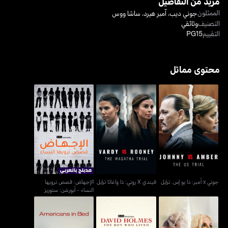
مزيد من التفاصيل
الممثلون
جوني ديب
،
آمبر هيرد
،
ساشا ووس
التصنيف
وثائقي
التقييم
PG15
محتوى مماثل
الإجهاض: قصص ترويها
فيندي X روني: ذا واغاثا
جوني x أمبر: ذا يو إس. ترايل
النساء - أبورشن: ستوريز
ترايل
ومن تل
جوني x أمبر: ذا يو إس. ترايل
فيندي X روني: ذا واغاثا ترايل
الإجهاض: قصص ترويها
النساء - أبورشن: ستوريز
ومن تل