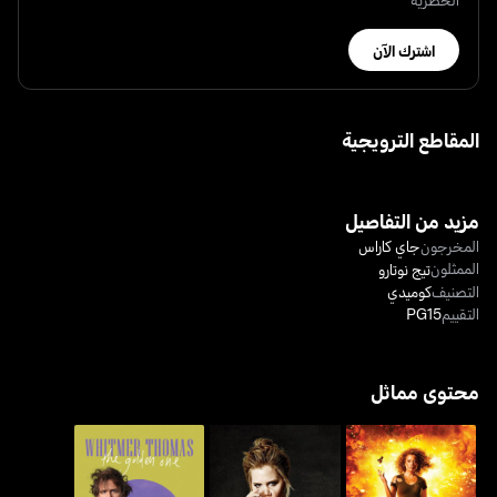
اشترك الآن
المقاطع الترويجية
مزيد من التفاصيل
المخرجون
جاي كاراس
الممثلون
تيج نوتارو
التصنيف
كوميدي
التقييم
PG15
محتوى مماثل