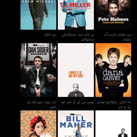
درو مايكل
ساوندز
ريدكيولاس
بيت هولمز: فيسيز آند
تي جاي ميلر: ميتيكلاسلي
درو مايكل
ساوندز
ريدكيولاس
دانا كارفي: سكواتينغ مونكيز
دان سودر: سون أوف إي
لويس سي كي: أو ماي غود
تيل نو لايز
غاري
دانا كارفي: سكواتينغ مونكيز
لويس سي كي: أو ماي غود
دان سودر: سون أوف إي
تيل نو لايز
غاري
بيل ماهر: لايف فرم
بيل ماهر: إز أني ون إلس
سارة سيلفرمان: وي آر