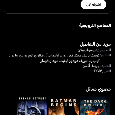
اشترك الآن
المقاطع الترويجية
مزيد من التفاصيل
المخرجون
كريستوفر نولان
الممثلون
كريستيان بيل
،
مايكل كاين
،
غاري أولدمان
،
آن هاثاواي
،
توم هاردي
،
ماريون
كوتيلارد
،
جوزيف غوردون ليفيت
،
مورغان فريمان
التصنيف
جريمة
،
أكشن
التقييم
PG15
محتوى مماثل