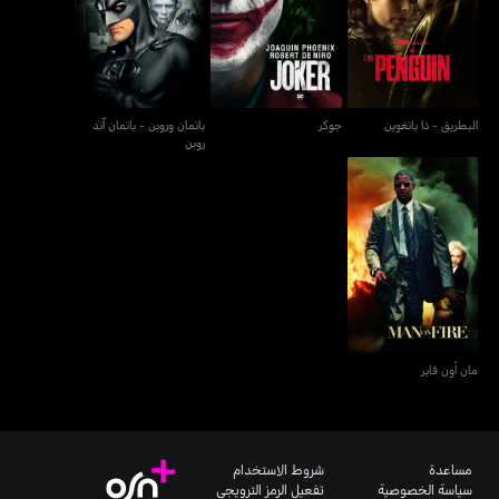
البطريق - ذا بانغوين
جوكر
روبن
البطريق - ذا بانغوين
جوكر
باتمان وروبن - باتمان آند
روبن
مان أون فاير
مان أون فاير
مساعدة
شروط الاستخدام
سياسة الخصوصية
تفعيل الرمز الترويجي