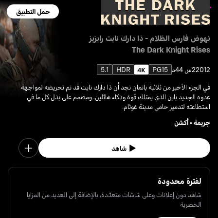
حمل التطبيق
نهوض فارس الظلام - ذا دارك نايت رايزيز
The Dark Knight Rises
2012
2س 44د
PG15
HDR
5.1
في الجزء الأخير من ثلاثية باتمان نجد أن ذا دارك نايت قد تم تحريضه لمواجهة
عدوه الجديد باين الذي يمتلك قوة وذكاء هائلين، ومصمم على بذل كل ما في
استطاعته لتدمير حامي مدينة غوثام.
جريمة
•
أكشن
شاهد
لفترة محدودة
شاهد دون إعلانات وعلى شاشات متعدّدة، بالإضافة إلى العديد من المزايا
الحصرية