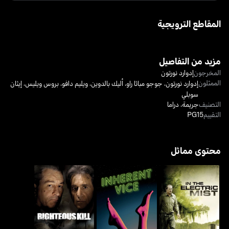
المقاطع الترويجية
مزيد من التفاصيل
المخرجون
إدوارد نورتون
الممثلون
إدوارد نورتون
،
جوجو مباثا راو
،
أليك بالدوين
،
ويليم دافو
،
بروس ويليس
،
إيثان
سوبلي
التصنيف
جريمة
،
دراما
التقييم
PG15
محتوى مماثل
إن ذي إليكتريك ميست
إنهيرينت فايس
رايتشوس كيل