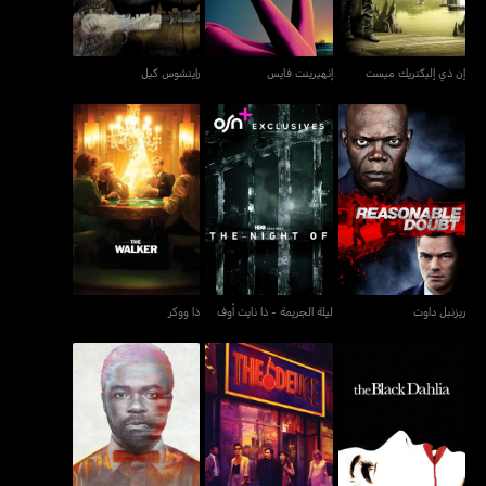
إن ذي إليكتريك ميست
إنهيرينت فايس
رايتشوس كيل
ريزنبل داوت
ليلة الجريمة - ذا نايت أوف
ذا ووكر
ريزنبل داوت
ليلة الجريمة - ذا نايت أوف
ذا ووكر
ذا بلاك داليا
ذا ديوس
نايتينغيل