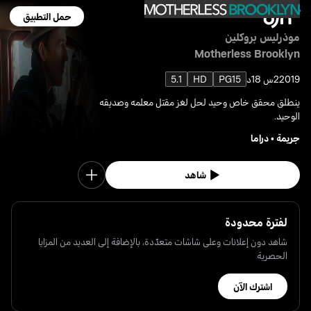
حمل التطبيق
موذرليس بروكلين
Motherless Brooklyn
2019
2س 18د
PG15
HD
5.1
ينطلق محقق خاص وحيد لحل لغز مقتل معلمه وصديقه
الوحيد.
جريمة
•
دراما
شاهد
لفترة محدودة
شاهد دون إعلانات وعلى شاشات متعدّدة، بالإضافة إلى العديد من المزايا
الحصرية
اشترك الآن