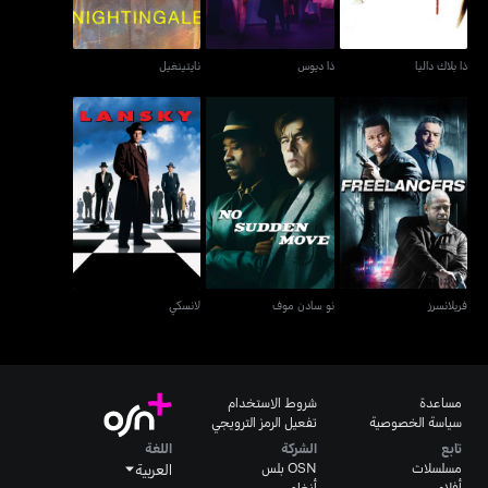
ذا بلاك داليا
ذا ديوس
نايتينغيل
فريلانسرز
نو سادن موف
لانسكي
فريلانسرز
نو سادن موف
لانسكي
مساعدة
شروط الاستخدام
سياسة الخصوصية
تفعيل الرمز الترويجي
تابع
الشركة
اللغة
مسلسلات
OSN بلس
العربية
أفلام
أنغامي