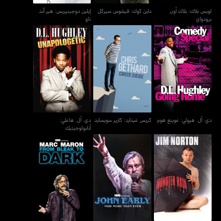
لويس بلاك: بلاك أون
داين كوك: فيشوس سيركل
إيلين دوجينيريس: هير آند
برودواي
ناو
كريس غيذارد: كارير
دي. أل. هاغلي:
دي. أل. هيولي: غوينغ هوم
سويسايد
أنابولوجيتيك
دي. أل. هيولي: غوينغ هوم
كريس غيذارد: كارير سويسايد
دي. أل. هاغلي:
أنابولوجيتيك
مارك مارون: فروم بليك تو
جيم نورتون: مونستر رين
جون إيرلي: نيو مور ذا إيفر
دارك