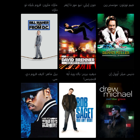
جيم نورتون: مونستر رين
جون إيرلي: نيو مور ذا إيفر
مارك مارون: فروم بليك تو
دارك
ديفيد برينر: باك ويذ أيه
بيل ماهر: لايف فروم دي.
دنيس ميلر: أوول إن
فنجينس!
سي.
دنيس ميلر: أوول إن
ديفيد برينر: باك ويذ أيه
بيل ماهر: لايف فروم دي.
فنجينس!
سي.
بي ديدي بريزينتس باد بويز
درو مايكل: ريد، غرين & بلو
بوب ساغيت: ذات آينت رايت
أوف كوميدي