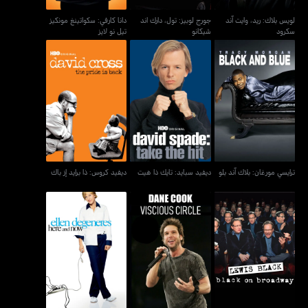
لويس بلاك: ريد، وايت آند
جورج لوبيز: تول، دارك اند
دانا كارفي: سكواتينغ مونكيز
سكرود
شيكانو
تيل نو لايز
ترايسي مورغان: بلاك آند بلو
ديفيد سبايد: تايك ذا هيت
ديفيد كروس: ذا برايد إز باك
ترايسي مورغان: بلاك آند بلو
ديفيد سبايد: تايك ذا هيت
ديفيد كروس: ذا برايد إز باك
لويس بلاك: بلاك أون
إيلين دوجينيريس: هير آند
داين كوك: فيشوس سيركل
برودواي
ناو