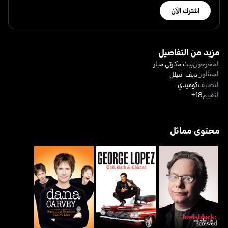
اشترك الآن
مزيد من التفاصيل
المخرجون
بيث مكارثي ميلر
الممثلون
ديف اتتيلل
التصنيف
كوميدي
التقييم
18+
محتوى مماثل
لويس بلاك: ريد، وايت آند
جورج لوبيز: تول، دارك اند
دانا كارفي: سكواتينغ مونكيز
سكرود
شيكانو
تيل نو لايز