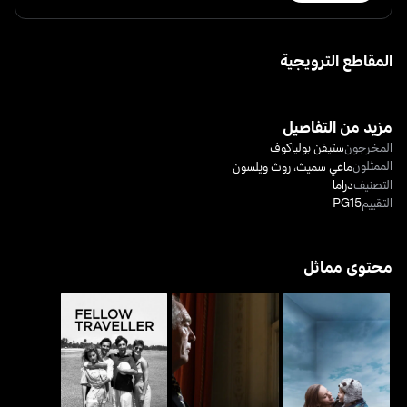
المقاطع الترويجية
مزيد من التفاصيل
المخرجون
ستيفن بولياكوف
الممثلون
ماغي سميث
،
روث ويلسون
التصنيف
دراما
التقييم
PG15
محتوى مماثل
روم
جوز بالاس
فيلو ترافيلر