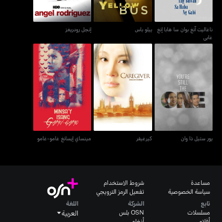
ناغاليت آنغ بوان سا هابا إنغ
ييلو باس
إنجل رودريغز
غابي
يور ستيل ذا وان
كيرغيفر
مينساي إيسانغ غامو-غامو
يور ستيل ذا وان
كيرغيفر
مينساي إيسانغ غامو-غامو
مساعدة
شروط الاستخدام
سياسة الخصوصية
تفعيل الرمز الترويجي
تابع
الشركة
اللغة
مسلسلات
OSN بلس
العربية
أفلام
أنغامي