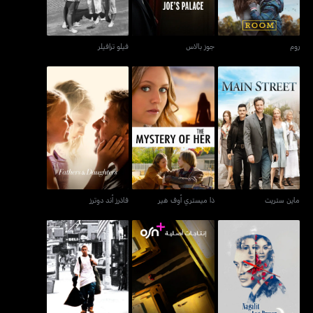
روم
جوز بالاس
فيلو ترافيلر
ماين ستريت
ذا ميستري أوف هير
فاذرز أند دوترز
ماين ستريت
ذا ميستري أوف هير
فاذرز أند دوترز
ناغاليت آنغ بوان سا هابا إنغ
ييلو باس
إنجل رودريغز
غابي