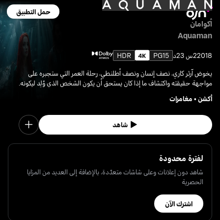
حمل التطبيق
أكوامان
Aquaman
2018
2س 23د
PG15
HDR
يخوض آرثر كاري، نصف إنسان ونصف أطلنطي، رحلة العمر التي ستجبره على
مواجهة حقيقته واكتشاف ما إذا كان يستحق أن يكون الشخص الذي وُلِد ليكونه.
أكشن
•
مغامرات
شاهد
لفترة محدودة
شاهد دون إعلانات وعلى شاشات متعدّدة، بالإضافة إلى العديد من المزايا
الحصرية
اشترك الآن