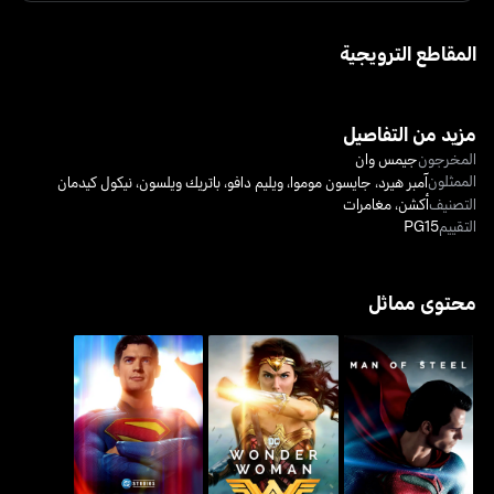
المقاطع الترويجية
مزيد من التفاصيل
المخرجون
جيمس وان
الممثلون
آمبر هيرد
،
جايسون موموا
،
ويليم دافو
،
باتريك ويلسون
،
نيكول كيدمان
التصنيف
أكشن
،
مغامرات
التقييم
PG15
محتوى مماثل
رجل من حديد - مان أوف
وندر وومان
سوبرمان
ستيل