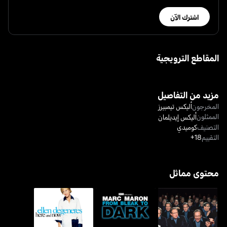
اشترك الآن
المقاطع الترويجية
مزيد من التفاصيل
المخرجون
أليكس تيمبيرز
الممثلون
أليكس إيديلمان
التصنيف
كوميدي
التقييم
18+
محتوى مماثل