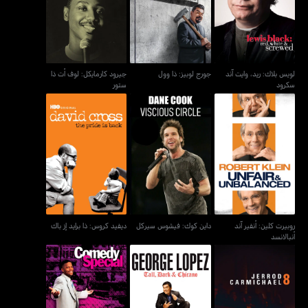
جورج لوبيز: ذا وول
سكرود
ستور
لويس بلاك: ريد، وايت آند
جورج لوبيز: ذا وول
جيرود كارمايكل: لوف أت ذا
سكرود
ستور
روبيرت كلين: أنفير آند
داين كوك: فيشوس سيركل
ديفيد كروس: ذا برايد إز باك
أنبالانسد
روبيرت كلين: أنفير آند
داين كوك: فيشوس سيركل
ديفيد كروس: ذا برايد إز باك
أنبالانسد
جورج لوبيز: تول، دارك اند
جيرود كارمايمكل: 8
دي. أل. هيولي: غوينغ هوم