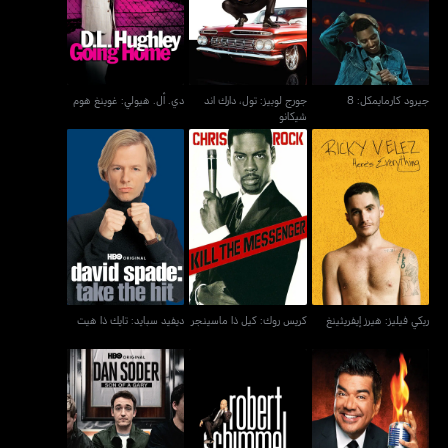
شيكانو
جيرود كارمايمكل: 8
جورج لوبيز: تول، دارك اند
دي. أل. هيولي: غوينغ هوم
شيكانو
كريس روك: كيل ذا
ريكي فيليز: هيرز إيفريثينغ
ديفيد سبايد: تايك ذا هيت
ماسينجر
ريكي فيليز: هيرز إيفريثينغ
كريس روك: كيل ذا ماسينجر
ديفيد سبايد: تايك ذا هيت
جورج لوبيز: إتس نت مي
دان سودر: سون أوف إي
روبرت شيميل: أنبروتيكتيد
إتس يو
غاري