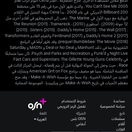
الدفع مقابل المشاهدة الأخرى. خارج المصارعة ، أصدر Cena ألبوم الراب لعام
2005 You Can't See Me ، والذي ظهر لأول مرة في رقم 15 على مخطط
Billboard 200 الأمريكي. في عام 2006 ، بدأ Cena مهنة التمثيل في الأفلام
الروائية مع دوره الأول في The Marine. ذهب إلى النجم وظهر في أفلام أخرى مثل
12 جولة (2009) ، أسطوري (2010) ، The Reunion (2011) ، Trainwreck
(2015) ، Sisters (2015) ، Daddy's Home (2015) ، The Wall (2017) ،
Daddy's Home 2 (2017) و Ferdinand (2017) والفيلم القادم Transformers
prequel Bumblebee: The Movie (2018). وقد ظهر أيضًا في البرامج
التلفزيونية بما في ذلك Manhunt و Deal or No Deal و MADtv و Saturday
Night Live و Punk'd و Psych and Parks and Recreation. كان سينا ​​متسابقًا
في Fast Cars and Superstars: The Gillette Young Guns Celebrity
Race ، حيث وصل إلى الجولة النهائية قبل أن يتم إقصائه ، ليحتل المركز الثالث في
المنافسة الشاملة. سينا هو مضيف برنامج American Grit on Fox ويشارك في
العديد من القضايا الخيرية ، ولا سيما مع مؤسسة Make-A-Wish - وقد منح
معظم الأمنيات في تاريخ Make-A-Wish. من ويكيبيديا ، الموسوعة المجانية
مساعدة
شروط الاستخدام
سياسة الخصوصية
تفعيل الرمز الترويجي
تابع
الشركة
اللغة
مسلسلات
OSN بلس
العربية
أفلام
أنغامي
الفئات