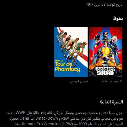
تاريخ الولادة 23 أبريل 1977
بطولة
ذا سويسايد سكواد
تور دي فارمسي
ذا سويسايد سكواد
تور دي فارمسي
السيرة الذاتية
جون سينا ​​مصارع محترف ومحسن وممثل أمريكي. لقد وقع حاليًا على WWE ، حيث
هو وكيل مجاني يظهر لكل من علامتي Raw و SmackDown. بدأ Cena مسيرته
المهنية في المصارعة عام 1999 مع Ultimate Pro Wrestling (UPW) وفاز