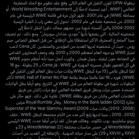
ببطولة UPW للوزن الثقيل في العام التالي. وقع عقد تطوير مع اتحاد المصارعة
العالمي (WWF ، أعيد تسميته لاحقًا إلى World Wrestling Entertainment ، أو
ببساطة WWE) في عام 2001 ، ظهر لأول مرة في قائمة WWE الرئيسية في عام
2002. من شخصية عامة في عام 2002 ، تحول إلى مغني راب لـ الفترة الزمنية
2002-2004 والتي أكسبته شهرة بين جمهور سماك داون! انتقل لاحقًا إلى
شخصيته الحالية ، التي يصفها بأنها "جودي حذاءان سوبرمان". ومع ذلك ، تم تصنيف
سينا ​​"المصارع المحترف الأكثر استقطابًا على الإطلاق" من قبل المعلق الصناعي جيم
روس ، حيث أن شخصيته لديها العديد من المؤيدين والمنتقدين. كان Cena لاعب
امتياز WWE ووجهه العام لمعظم 2000 و 2010. وقد وصف المحاربون القدامى
في الصناعة جون ليفيلد ، وبول هيمان ، وكورت أنجل سينا ​​بأنه أعظم نجوم WWE
في كل العصور. طوال مسيرته المهنية في WWE ، فاز Cena بـ 25 بطولة ، مع 16
لقبًا كبطل عالمي (13 مرة كبطل WWE وثلاث مرات بطل العالم للوزن الثقيل في
WWE). فوزه بـ 16 لقبًا عالميًا مرتبط بقاعة WWE Hall of Famer Ric Flair لأكثر
البطولات شهرة في بطولة العالم من قبل WWE في التاريخ. وهو أيضًا بطل الولايات
المتحدة خمس مرات وبطل فريق العلامة العالمي أربع مرات (اثنان من فريق
العلامات العالمي واثنان من فريق بطاقة WWE). علاوة على ذلك ، فهو حائز على
جائزة Money in the Bank ladder (2012) ، وفائز Royal Rumble مرتين
(2008 ، 2013) وثلاث مرات Superstar of the Year Slammy Award (2009
، 2010 ، 2012). سينا لديها رابع أكبر عدد من الأيام مجتمعة كبطل WWE ، خلف
برونو سامارتينو ، بوب باكلوند ، وهالك هوجان. لقد ترأس أيضًا حدث WWE الرئيسي
WrestleMania في خمس مناسبات مختلفة (WrestleManias 22 و 23 و
XXVII و XXVIII و 29) على مدار حياته المهنية ، بالإضافة إلى العديد من أحداث