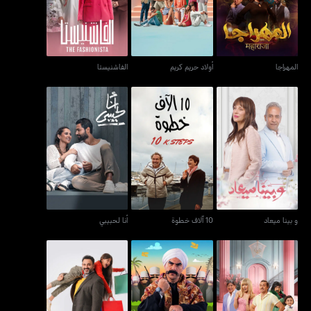
المهراجا
أولاد حريم كريم
الفاشنيستا
و بينا ميعاد
10 آلاف خطوة
أنا لحبيبي
و بينا ميعاد
10 آلاف خطوة
أنا لحبيبي
فاصل من اللّحظات اللذيذة
الكبير أوي
بابا جه