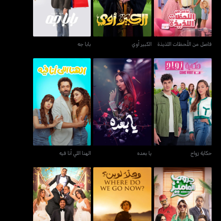
فاصل من اللّحظات اللذيذة
الكبير أوي
بابا جه
حكاية زواج
يا بعده
الهنا اللي أنا فيه
حكاية زواج
يا بعده
الهنا اللي أنا فيه
جروب الماميز
وهلأ لوين
بعد الشر