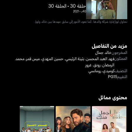
حلقة 30 • الحلقة 30
40د
•
2021
تحاول لورا إدارة شركة والدها. كما تعود الأمور إلى سابق عهدها بين خالد ولورا.
مزيد من التفاصيل
المخرجون
خالد جمال
الممثلون
فهد العبد المحسن
،
بثينة الرئيسي
،
حسين المهدي
،
ميس قمر
،
محمد
الرمضان
،
رونق
،
غرور
التصنيف
كوميدي
،
رومانسي
التقييم
PG15
محتوى مماثل
أجمل منك - ذا بيوتي إنسايد
بحبك
تقدير الاحتياج