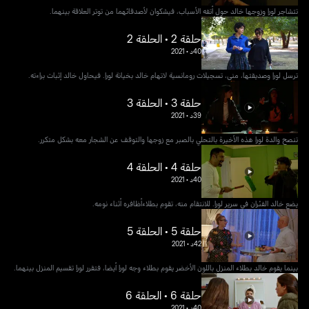
تتشاجر لورا وزوجها خالد حول أتفه الأسباب، فيشكوان لأصدقائهما من توتر العلاقة بينهما.
حلقة 2 • الحلقة 2
40د
•
2021
ترسل لورا وصديقتها، منى، تسجيلات رومانسية لاتهام خالد بخيانة لورا. فيحاول خالد إثبات براءته.
حلقة 3 • الحلقة 3
39د
•
2021
تنصح والدة لورا هذه الأخيرة بالتحلي بالصبر مع زوجها والتوقف عن الشجار معه بشكل متكرر.
حلقة 4 • الحلقة 4
40د
•
2021
يضع خالد الفئران في سرير لورا. للانتقام منه، تقوم بطلاءأظافره أثناء نومه.
حلقة 5 • الحلقة 5
42د
•
2021
بينما يقوم خالد بطلاء المنزل باللون الأخضر يقوم بطلاء وجه لورا أيضا، فتقرر لورا تقسيم المنزل بينهما.
حلقة 6 • الحلقة 6
40د
•
2021