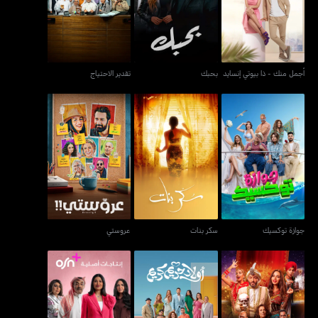
أجمل منك - ذا بيوتي إنسايد
بحبك
تقدير الاحتياج
جوازة توكسيك
سكر بنات
عروستي
جوازة توكسيك
سكر بنات
عروستي
المهراجا
أولاد حريم كريم
الفاشنيستا