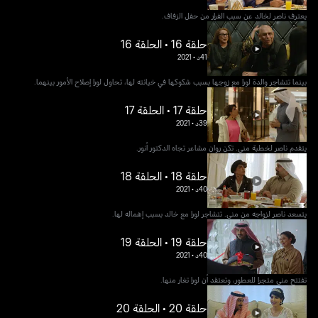
يعترف ناصر لخالد عن سبب الفرار من حفل الزفاف.
حلقة 16 • الحلقة 16
41د
•
2021
بينما تتشاجر والدة لورا مع زوجها بسبب شكوكها في خيانته لها، تحاول لورا إصلاح الأمور بينهما.
حلقة 17 • الحلقة 17
39د
•
2021
يتقدم ناصر لخطبة منى. تكن روان مشاعر تجاه الدكتور أنور.
حلقة 18 • الحلقة 18
40د
•
2021
يتسعد ناصر لزواجه من منى. تتشاجر لورا مع خالد بسبب إهماله لها.
حلقة 19 • الحلقة 19
40د
•
2021
تفتتح منى متجرا للعطور، وتعتقد أن لورا تغار منها.
حلقة 20 • الحلقة 20