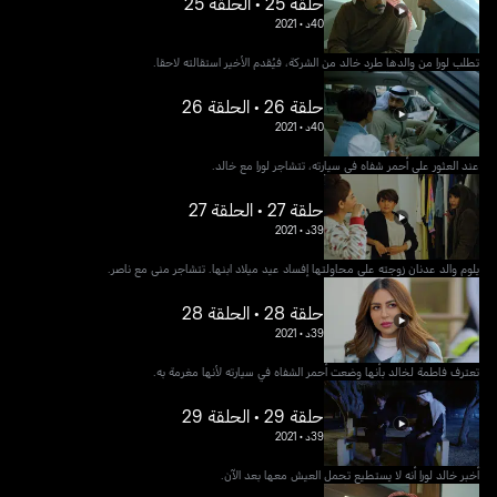
حلقة 25 • الحلقة 25
40د
•
2021
تطلب لورا من والدها طرد خالد من الشركة، فيُقدم الأخير استقالته لاحقا.
حلقة 26 • الحلقة 26
40د
•
2021
عند العثور على أحمر شفاه في سيارته، تتشاجر لورا مع خالد.
حلقة 27 • الحلقة 27
39د
•
2021
يلوم والد عدنان زوجته على محاولتها إفساد عيد ميلاد ابنها. تتشاجر منى مع ناصر.
حلقة 28 • الحلقة 28
39د
•
2021
تعترف فاطمة لخالد بأنها وضعت أحمر الشفاه في سيارته لأنها مغرمة به.
حلقة 29 • الحلقة 29
39د
•
2021
أخبر خالد لورا أنه لا يستطيع تحمل العيش معها بعد الآن.