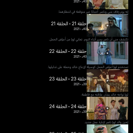
40د
•
2021
إنه يوم زفاف منى وناصر. أحداثا غير متوقعة في انتظارهما.
حلقة 21 • الحلقة 21
40د
•
2021
تكتشف منى أن ناصر يسير أثناء النوم. تعاني لورا من أعراض الحمل.
حلقة 22 • الحلقة 22
40د
•
2021
تستخدم لورا أعراض الحمل كوسيلة لإزعاج خالد وحمله على تدليلها.
حلقة 23 • الحلقة 23
39د
•
2021
لورا تواجه خالد بشأن علاقته مع فاطمة.
حلقة 24 • الحلقة 24
39د
•
2021
يُعين والد لورا ناصر لإدارة عمل جديد.