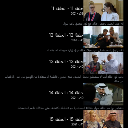
حلقة 11 • الحلقة 11
39د
•
2021
إنه عيد الحب، يحتفل خالد مع لورا. يتعلق ناصر بلورا.
حلقة 12 • الحلقة 12
41د
•
2021
تشعر لورا بالصدمة في عيد ميلاد خالد جراء زيارة حبيبته السابقة له.
حلقة 13 • الحلقة 13
40د
•
2021
تخبر لورا خالد أنها لا تستطيع تحمل العيش معه. تحاول فاطمة الاستفادة من الوضع من خلال الاقتراب
من خالد.
حلقة 14 • الحلقة 14
40د
•
2021
تتشاجر لورا مع خالد حول علاقته المستمرة مع فاطمة. تكتشف منى علاقات ناصر المتعددة.
حلقة 15 • الحلقة 15
41د
•
2021