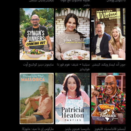
جاينز
سيلينا + شيف: هوم فور ذا
جون آند ليساز ويكند كيتشن
سايمونز دينرز كوكينغ آوت
هوليدايز
جون آند ليساز ويكند كيتشن
سيلينا + شيف: هوم فور ذا
سايمونز دينرز كوكينغ آوت
هوليدايز
آينسليز فانتاستيك فليفورز
باتريسيا هيتون بارتيز
ماركوس إن ذا ميد: مايوركا
آينسليز فانتاستيك فليفورز
باتريسيا هيتون بارتيز
ماركوس إن ذا ميد: مايوركا