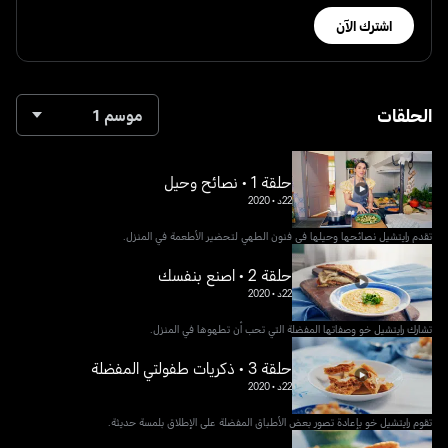
اشترك الآن
الحلقات
موسم 1
حلقة 1 • نصائح وحيل
22د
•
2020
تقدم رايتشيل نصائحها وحيلها في فنون الطهي لتحضير الأطعمة في المنزل.
حلقة 2 • اصنع بنفسك
22د
•
2020
تشارك رايتشيل خو وصفاتها المفضلة التي تحب أن تطهوها في المنزل.
حلقة 3 • ذكريات طفولتي المفضلة
22د
•
2020
تقوم رايتشيل خو بإعادة تصور بعض الأطباق المفضلة على الإطلاق بلمسة حديثة.