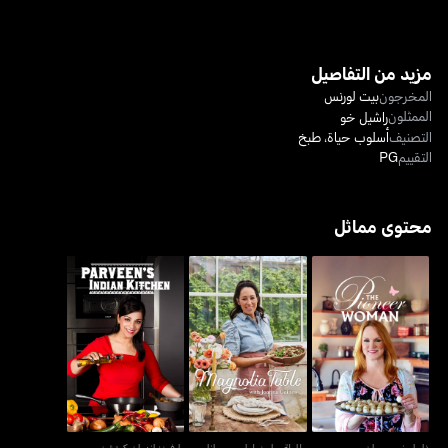
مزيد من التفاصيل
المخرجون
بيت لورنس
الممثلون
راشيل خو
التصنيف
أسلوب حياة
،
طبخ
التقييم
PG
محتوى مماثل
طاولة ماجنوليا مع جوانا
ذا بايونير وومان
بارفينز إنديان كيتشن
جاينز
ذا بايونير وومان
طاولة ماجنوليا مع جوانا
بارفينز إنديان كيتشن