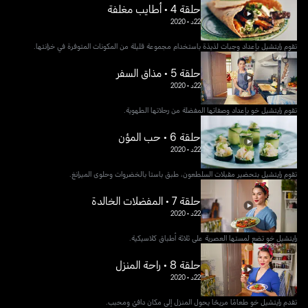
حلقة 4 • أطايب مغلفة
22د
•
2020
تقوم رايتشيل بإعداد وجبات لذيذة باستخدام مجموعة قليلة من المكونات المتوفرة في خزانتها.
حلقة 5 • مذاق السفر
22د
•
2020
تقوم رايتشيل خو بإعداد وصفاتها المفضلة من رحلاتها الطهوية.
حلقة 6 • حب المؤن
22د
•
2020
تقوم رايتشيل بتحضير مقبلات السلطعون، طبق باستا بالخضروات وحلوى الميرانغ.
حلقة 7 • المفضلات الخالدة
22د
•
2020
رايتشيل خو تضع لمستها العصرية على ثلاثة أطباق كلاسيكية.
حلقة 8 • راحة المنزل
22د
•
2020
تقدم رايتشيل خو طعامًا مريحًا يحول المنزل إلى مكان دافئ ومحبب.