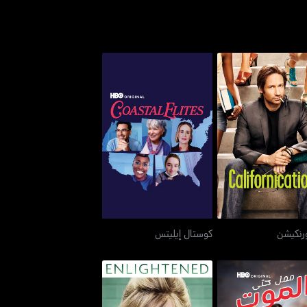
كاليفورنكيشن
كوستال إيليتس
ورنكيشن
كوستال إيليتس