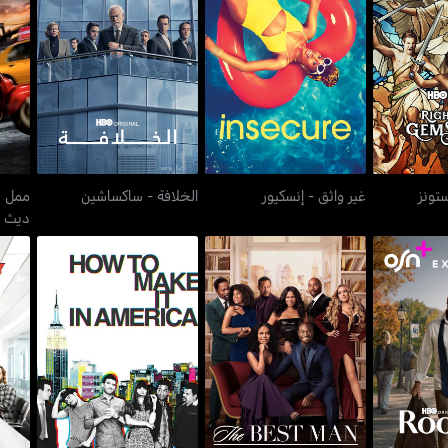
ممل 
جيمستونز
غير واثق - إنسكيور
الخلافة - ساكساشين
تونز
غير واثق - إنسكيور
الخلافة - ساكساشين
ممل ح
ديث
ذا بيست مان: ذا فاينال
ر
هاو تو ميك إت إن أميريكا
تشابيترز