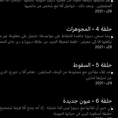
المنفصلين ، وبعد ذلك ، تتواصل آفا مع شخص من ماضيها.
28د
•
2021
حلقة 4 • المجوهرات
بينما تسعى ديبورا جاهدة للحفاظ على مواعيدها، تحصل على معلومة غير م
ترافقها افا إلى معرض - فقط لمعرفة المزيد عن علاقة ديبورا و دي جاي المع
28د
•
2021
حلقة 5 • السقوط
بعد لقاء مفاجئ مع مجموعة من الزملاء السابقين ، تغامر آفا بـ جورج، ال
عن اسرارها لمارتي.
29د
•
2021
حلقة 6 • عيون جديدة
في حين أن لقائها مع ديبورا ليس كما تخيلته ، إلا أنه يمنح آفا فرصة لتصح
حقيقة أسطورة كبرى في حياتها المهنية.