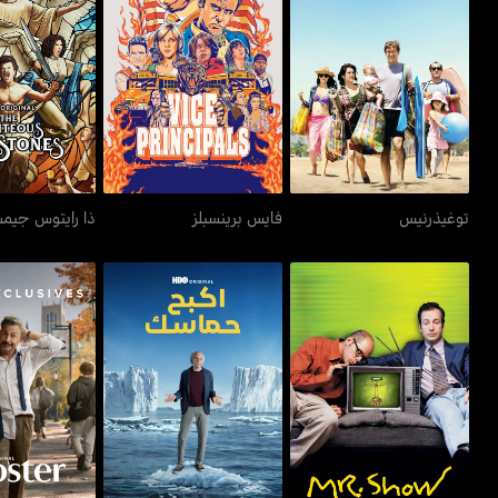
توغيذرنيس
فايس برينسبلز
ذا رايتوس 
توغيذرنيس
فايس برينسبلز
ذا رايتوس جيمس
اكبح حماسك - كيرب يور
مستر شو
روست
إنثوزيازم