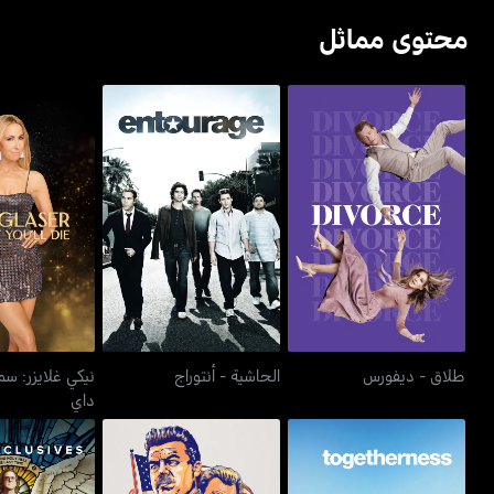
محتوى مماثل
نيكي غلايزر:
طلاق - ديفورس
الحاشية - أنتوراج
داي
طلاق - ديفورس
الحاشية - أنتوراج
نيكي غلايزر: س
داي