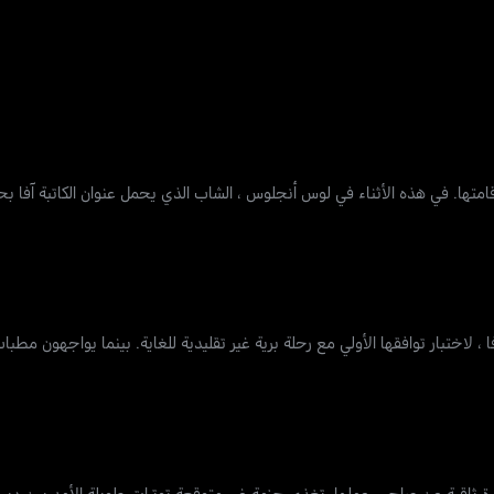
متها. في هذه الأثناء في لوس أنجلوس ، الشاب الذي يحمل عنوان الكاتبة آفا ب
اختبار توافقها الأولي مع رحلة برية غير تقليدية للغاية. بينما يواجهون مطبات 
 نظرة ثاقبة عن صاحب عملها. تغذي حزمة غير متوقعة توترات طويلة الأمد بين ديبور