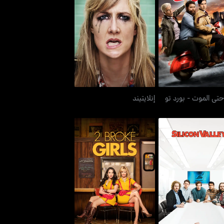
حتى الموت - بورد تو
إنلايتيند
ديث
تى الموت - بورد تو
إنلايتيند
سيليكون فالي
2 بروك غيرلز