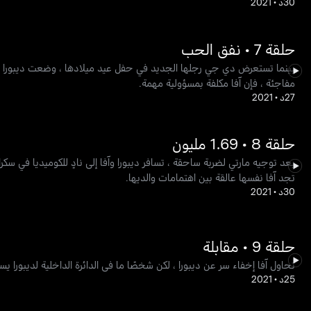
30د
•
2021
حلقة 7 • نفق الحب
بينما تستعرض دي جي رجلها الجديد في حفل عيد ميلادها ، وضعت ديبورا وم
مفاجئة ، فإن آفا مكلفة بمسؤولية مهمة.
27د
•
2021
حلقة 8 • 1.69 مليون
بعد توجيه مارتي لضربة ساحقة ، تسافر ديبورا وآفا إلى نادٍ للكوميديا في سكر
تجد آفا نفسها عالقة بين اهتمامات والديها.
30د
•
2021
حلقة 9 • مقابلة
تحاول آفا إخفاء سر عن ديبورا ، لكن شخصًا ما في الدائرة الداخلية لديبورا 
25د
•
2021