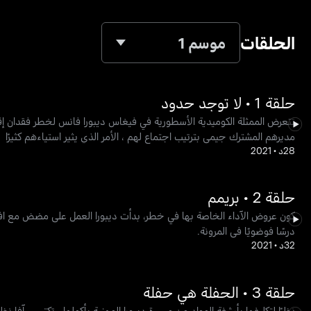
الحلقات
موسم 1
حلقة 1 • لا توجد حدود
تتعرض الممثلة الكوميدية الأسطورية في فيغاس ديبورا فانس لخطر فقدان إقا
مديرهم المشترك جيمي بترتيب اجتماع لهم ، الأمر الذي يثير استياءهم كثيرًا
28د
•
2021
حلقة 2 • بريمم
كون عروض الآداء الخاصة بها في خطر، بدأت ديبورا العمل على مضض مع افا ، ل
درسًا فوضويًا في المرونة.
32د
•
2021
حلقة 3 • الحفلة هي حفلة
نظرًا لتكليفها بأرشفة المواد من مسيرة ديبورا المهنية بأكملها ، تكتسب آفا