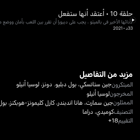
حلقة 10 • أعتقد أنها ستفعل
لأدائها الأخير في بالميتو ، يجب على ديبورا أن تقرر بين اللعب بأمان ووضع 
33د
•
2021
مزيد من التفاصيل
جين ستاتسكي
،
بول دبليو. دونز
،
لوسيا أنيلو
المبتكرون
المخرجون
لوسيا أنيلو
الممثلون
جين سمارت
،
هانا اندبندر
،
كارل كليمونز-هوبكنز
،
بول 
التصنيف
كوميدي
،
دراما
التقييم
18+