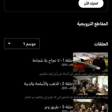
اشترك الآن
المقاطع الترويجية
الحلقات
موسم 1
حلقة 1 • لا نجاح بلا شجاعة
44د
•
2010
ينطلق مبتدئون في تنقيب الذهب إلى ألاسكا على أمل إنقاذ عائلاتهم
حلقة 2 • الذهب والأسلحة والدببة
44د
•
2010
يواجه عمال المناجم الدببة وحادثة هز الصخور التي قد تؤدي إلى إيقافهم عن العمل.
حلقة 3 • طريق وعر
44د
•
2010