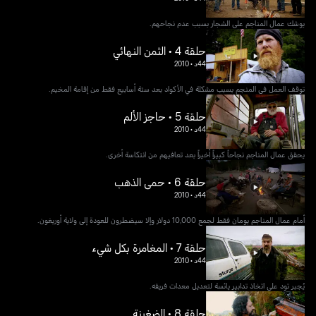
يوشك عمال المناجم على الشجار بسبب عدم نجاحهم.
حلقة 4 • الثمن النهائي
44د
•
2010
توقف العمل في المنجم بسبب مشكلة في الأكواد بعد ستة أسابيع فقط من إقامة المخيم.
حلقة 5 • حاجز الألم
44د
•
2010
يحقق عمال المناجم نجاحاً كبيراً أخيراً بعد تعافيهم من انتكاسة أخرى.
حلقة 6 • حمى الذهب
44د
•
2010
أمام عمال المناجم يومان فقط لجمع 10,000 دولار وإلا سيضطرون للعودة إلى ولاية أوريغون.
حلقة 7 • المغامرة بكل شيء
44د
•
2010
يُجبر تود على اتخاذ تدابير يائسة لتعديل معدات فريقه.
حلقة 8 • الضغينة