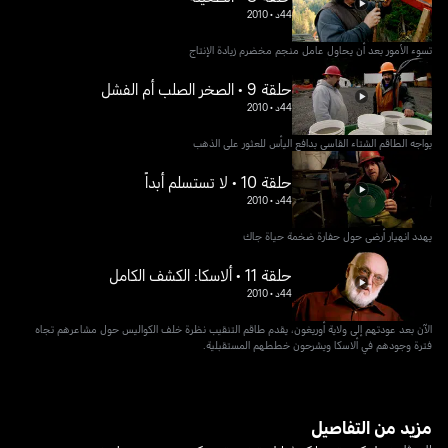
44د
•
2010
تسوء الأمور بعد أن يحاول عامل منجم مخضرم زيادة الإنتاج
حلقة 9 • الصخر الصلب أم الفشل
44د
•
2010
يواجه الطاقم الشتاء القاسي بدافع اليأس للعثور على الذهب
حلقة 10 • لا تستسلم أبداً
44د
•
2010
يهدد انهيار أرضي حول حفارة ضخمة حياة جاك
حلقة 11 • ألاسكا: الكشف الكامل
44د
•
2010
الآن بعد عودتهم إلى ولاية أوريغون، يقدم طاقم التنقيب نظرة خلف الكواليس حول مشاعرهم تجاه
فترة وجودهم في ألاسكا ويشرحون خططهم المستقبلية.
مزيد من التفاصيل