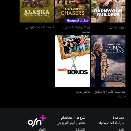
بارنوود بيلدرز
إن ذا آي أوف ذا ستورم:
ألاسكا: ذا لاست فرونتير
تشايسرز
ديدليست كاتش: ذا فيكنج
فاملي بوندز
ريتيرنز
ديدليست كاتش: ذا فيكنج
فاملي بوندز
ريتيرنز
مساعدة
شروط الاستخدام
سياسة الخصوصية
تفعيل الرمز الترويجي
تابع
الشركة
اللغة