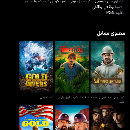
الممثلون
بول كريستي
،
باركر شنابل
،
توني بيتس
،
كريس دوميت
،
ريك نيس
التصنيف
واقعي
،
وثائقي
التقييم
PG15
محتوى مماثل
غولد رش: ديف تورينز
اندفاع الذهب: طريق باركر
غولد دايفرز
لوست ماين
غولد رش: ديف تورينز لوست
اندفاع الذهب: طريق باركر
غولد دايفرز
ماين
إنقاذ المناجم مع فريدي