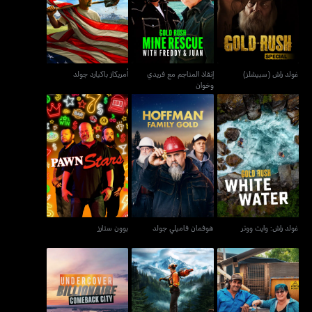
غولد راش (سبيشلز)
أمريكاز باكيارد جولد
وخوان
غولد راش (سبيشلز)
إنقاذ المناجم مع فريدي
أمريكاز باكيارد جولد
وخوان
غولد راش: وايت ووتر
هوفمان فاميلي جولد
بوون ستارز
غولد راش: وايت ووتر
هوفمان فاميلي جولد
بوون ستارز
ملياردير متخفٍ: مدينة
جيم هنترز: داون أندر
ذا لاست وودزمين