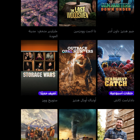
العودة
جيم هنترز: داون أندر
ذا لاست وودزمين
ملياردير متخفٍ: مدينة
العودة
دادلياست كاتش
أوتباك أوبال هنترز
ستوريج وورز
دادلياست كاتش
أوتباك أوبال هنترز
ستوريج وورز
إن ذا آي أوف ذا ستورم:
بارنوود بيلدرز
ألاسكا: ذا لاست فرونتير
تشايسرز