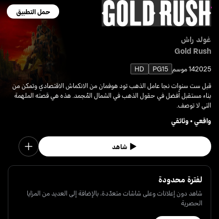
حمل التطبيق
غولد راش
Gold Rush
2025
14 موسم
PG15
HD
قبل ست سنوات نجا عامل الذهب تود هوفمان من الانكماش الاقتصادي وتمكن من
بناء مستقبل أفضل في حقول الذهب في الشمال المُجمد. هذه هي قصته الملهمة
التي لا توصف.
واقعي
•
وثائقي
شاهد
لفترة محدودة
شاهد دون إعلانات وعلى شاشات متعدّدة، بالإضافة إلى العديد من المزايا
الحصرية