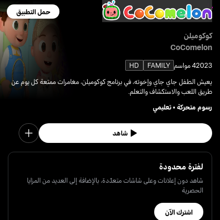
حمل التطبيق
كوكوميلن
CoComelon
2023
4 مواسم
FAMILY
HD
يعيش الطفل جاي جاي وإخوته، في برنامج كوكوميلن، مغامرات ممتعة كل يوم عن
طريق اللعب والاستكشاف والتعلم.
رسوم متحركة
•
تعليمي
شاهد
لفترة محدودة
شاهد دون إعلانات وعلى شاشات متعدّدة، بالإضافة إلى العديد من المزايا
الحصرية
اشترك الآن