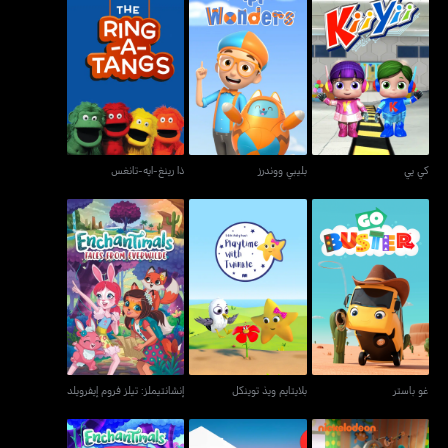
كي يي
بليبي ووندرز
ذا رينغ-ايه-تانغس
كي يي
بليبي ووندرز
ذا رينغ-ايه-تانغس
غو باستر
بلايتايم ويذ توينكل
إنشانتيملز: تيلز فروم إيفرويلد
غو باستر
بلايتايم ويذ توينكل
إنشانتيملز: تيلز فروم إيفرويلد