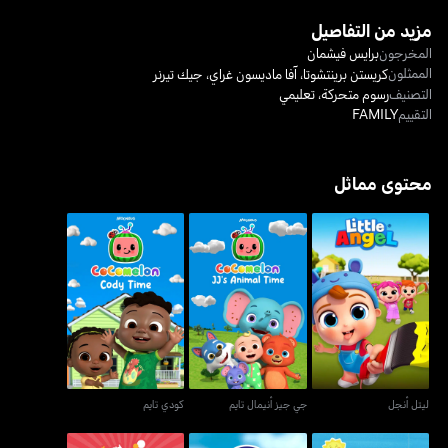
مزيد من التفاصيل
المخرجون
برايس فيشمان
الممثلون
كريستن برينتشوتا
،
آفا ماديسون غراي
،
جيك تيرنر
التصنيف
رسوم متحركة
،
تعليمي
التقييم
FAMILY
محتوى مماثل
ليتل أنجل
جي جيز أنيمال تايم
كودي تايم
ليتل أنجل
جي جيز أنيمال تايم
كودي تايم