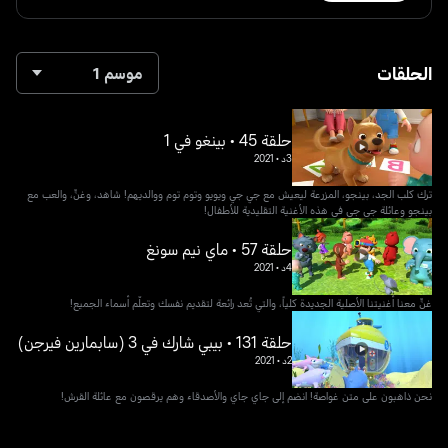
الحلقات
موسم 1
حلقة 45 • بينغو في 1
3د
•
2021
ترك كلب الجد، بينجو، المزرعة ليعيش مع جي جي ويويو وتوم توم ووالديهم! شاهد، وغنِّ، والعب مع
بينجو وعائلة جي جي في هذه الأغنية التقليدية للأطفال!
حلقة 57 • ماي نيم سونغ
4د
•
2021
غنِّ معنا أغنيتنا الأصلية الجديدة كلياً، والتي تُعد رائعة لتقديم نفسك وتعلّم أسماء الجميع!
حلقة 131 • بيبي شارك في 3 (سابمارين فيرجن)
2د
•
2021
نحن ذاهبون على متن غواصة! انضم إلى جاي جاي والأصدقاء وهم يرقصون مع عائلة القرش!