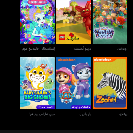
روغراتس
دوپلو أدفنتشرز
إنشانتيمالز - فايندينغ هوم
روغراتس
دوپلو أدفنتشرز
إنشانتيمالز - فايندينغ هوم
زوفاري
باو باترول
بيبي شاركس بيغ شو!
زوفاري
باو باترول
بيبي شاركس بيغ شو!