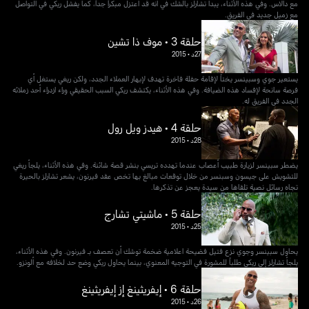
مع دالاس. وفي هذه الأثناء، يبدأ تشارلز بالشك في أنه قد اعتزل مبكراً جداً، كما يفشل ريكي في التواصل
مع زميل جديد في الفريق.
حلقة 3 • موف ذا تشين
27د
•
2015
يستعير جوي وسبينسر يختاً لإقامة حفلة فاخرة تهدف لإبهار العملاء الجدد، ولكن ريغي يستغل أي
فرصة سانحة لإفساد هذه الضيافة. وفي هذه الأثناء، يكتشف ريكي السبب الحقيقي وراء ازدراء أحد زملائه
الجدد في الفريق له.
حلقة 4 • هيدز ويل رول
28د
•
2015
يضطر سبينسر لزيارة طبيب أعصاب عندما تهدده تريسي بنشر قصة شائنة. وفي هذه الأثناء، يلجأ ريغي
للتشويش على جيسون وسبنسر من خلال توقعات مبالغ بها تخص عقد فيرنون، يشعر تشارلز بالحيرة
تجاه رسائل نصية تلقاها من سيدة يعجز عن تذكرها.
حلقة 5 • ماشيتي تشارج
25د
•
2015
يحاول سبينسر وجوي نزع فتيل فضيحة اعلامية ضخمة توشك أن تعصف بـ فيرنون. وفي هذه الأثناء،
يلجأ تشارلز إلى ريكي طلباً للمشورة في التوجيه المعنوي، بينما يحاول ريكي وضع حد لخلافه مع ألونزو.
حلقة 6 • إيفريثينغ إز إيفريثينغ
26د
•
2015