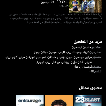
حلقة 10 • فلامينغوز
29د
•
2015
في الحلقة الختامية من هذا الموسم، يتعين على سبينسر اتخاذ قرار حاسم عندما يتمكن جوي من
اقناعه ببدء حياة جديدة. وفي هذه الأثناء، يحاول جايسون وسبينسر إقناع فيرنون بتحكيم صوت
العقل، ويتعرض ريكي للمواجهة مع والده، بينما يحصل تشارلز على فرصة جديدة.
مزيد من التفاصيل
ستيفن ليفنسون
المبتكرون
المخرجون
كلويه دومونت
،
روب فايس
،
سيمون سيلان جونز
الممثلون
دواين جونسون
،
جون ديفيد واشنطن
،
عمر ميلر
،
دونوفان دبليو. كارتر
،
تروي
غاريتي
،
لندن براون
،
بريتاني س هال
،
روب كوردري
التصنيف
كوميدي
،
رياضة
التقييم
18+
محتوى مماثل