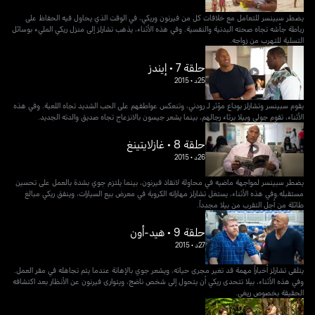
يضطر سبينسر للتعامل مع خلافات كل من فيرنون وريكي، في الوقت الذي يحاول فيه الحفاظ على
رباطة جأشه تجاه صحته البدنية والنفسية. وفي هذه الأثناء، يذهب تشارلز إلى منزل ريكي المليء بوسائل
التسلية للتهرب من زواجه.
حلقة 7 • إيندز
25د
•
2015
يقوم سبينسر وتشارلز بوداع مؤثر لـ رودني، وتنعكس عواطفهم على الحب الشديد تجاه اللعبة. وفي هذه
الأثناء، تقوم جولي وبيلا برثاء رجالهم، بينما يشعر جيسون بالانزعاج تجاه صديق والدته الجديد.
حلقة 8 • غازلايتينغ
26د
•
2015
يضطر سبينسر لمواجهة ماضيه في محاولة لانقاذ فيرنون، بينما يلتزم جوي بشدة بالعمل على تحسين
مستقبله.وفي هذه الأثناء، يستغل تشارلز مهاراته الكروية في معرض بيع السيارات، وينفق ريكي مبالغ
طائلة من أجل التقرب من بيلا مجدداً.
حلقة 9 • هيد-أون
27د
•
2015
يتلقى تشارلز أخباراً مهمة قد تغير مجرى حياته، ويشعر جوي بالإهانة عندما يتم تجاهله في مقر العمل.
وفي هذه الأثناء، بيلا تتحدى ريكي أن يتحول إلى شخص ناضج، ويتوارى فيرنون عن الأنظار بعد اكتشافه
الحقيقة بخصوص ريغي.