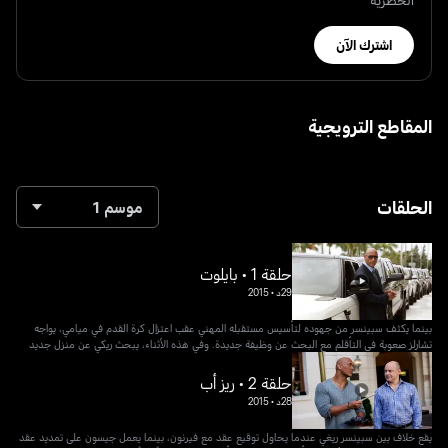
اشترك الآن
المقاطع الترويجية
الحلقات
موسم 1
حلقة 1 • بايلوت
29د
•
2015
بينما يكثف سبينسر من جهوده لتأسيس مستقبله المهني عقب اعتزال كرة القدم في ميامي، يواجه
تشارلز صعوبة في التأقلم مع البحث عن وظيفة جديدة. وفي هذه الأثناء، يبحث ريكي عن منزل جديد
حلقة 2 • ريز أب
28د
•
2015
يقع خلاف بين سبينسر ريغي عندما يحاول توقيع عقد مع فيرنون، بينما يعمل جيسون على تمديد عقد