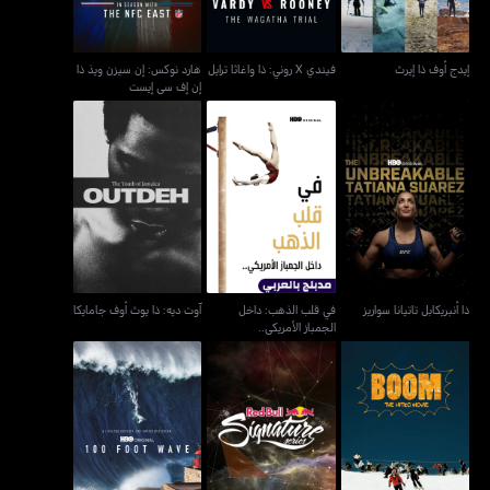
إيدج أوف ذا إيرث
فيندي X روني: ذا واغاثا ترايل
هارد نوكس: إن سيزن ويذ ذا
إن إف سي إيست
في قلب الذهب: داخل
آوت ديه: ذا يوث أوف
ذا أنبريكابل تاتيانا سواريز
الجمباز الأمريكي..
جامايكا
ذا أنبريكابل تاتيانا سواريز
في قلب الذهب: داخل
آوت ديه: ذا يوث أوف جامايكا
الجمباز الأمريكي..
نيترو سنوبوردس - بوم
ريد بول سيغنيتشر سيريز
100 فوت ويف