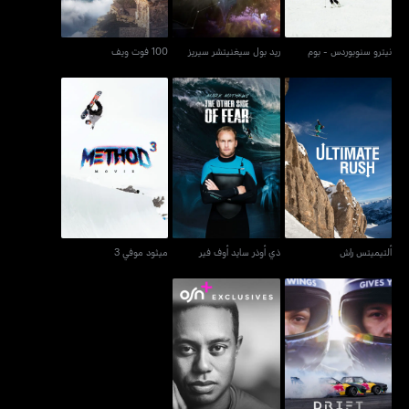
نيترو سنوبوردس - بوم
ريد بول سيغنيتشر سيريز
100 فوت ويف
ألتيميتس راش
ذي أوذر سايد أوف فير
ميثود موفي 3
ألتيميتس راش
ذي أوذر سايد أوف فير
ميثود موفي 3
دريفت براذرز
تايغر