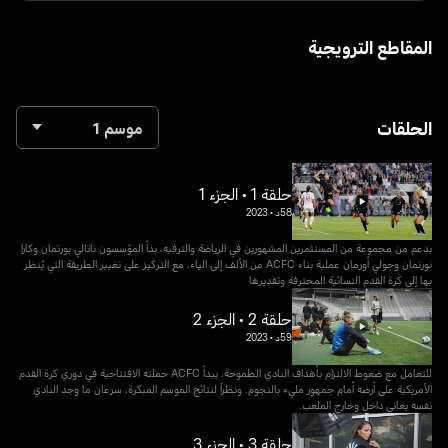
المقاطع الترويجية
الحلقات
موسم 1
حلقة 1 • الجزء 1
58د
•
2023
بدعم من مجموعة من المستثمرين المشهورين في الرياضة والترفيه، بدأ المؤسسون ناتالي بورتمان وكارا
نورتمان وجولي أورمان عملية بناء ACFC من الألف إلى الياء، مع التركيز على تغيير الطريقة التي يُنظر
بها إلى كرة القدم النسائية المحترفة وتقديرها
حلقة 2 • الجزء 2
59د
•
2023
للتعامل مع ضغوط الالتزام بأهداف النادي الطموحة، يبدأ ACFC حملته الافتتاحية في دوري كرة القدم
الأمريكية على أرضه أمام جمهور مليء بالنجوم. ونظراً لنتائج الموسم المبكرة، سرعان ما وجد النادي
نفسه يعاني داخل وخارج الملعب.
حلقة 3 • الجزء 3