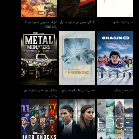
ستيت أوف بلاي
ذا داي سبورتس ستود ستيل
درايفينغ ديرتي ذا رود تو ذا
باها 1000
ميتال مونسترز: ذا رايتشس
تشيسينغ وينتر
جينيريشنز أوف فريسكيينغ
ريديمر
تشيسينغ وينتر
جينيريشنز أوف فريسكيينغ
ميتال مونسترز: ذا رايتشس
ريديمر
فيندي X روني: ذا واغاثا
هارد نوكس: إن سيزن ويذ ذا
إيدج أوف ذا إيرث
ترايل
إن إف سي إيست