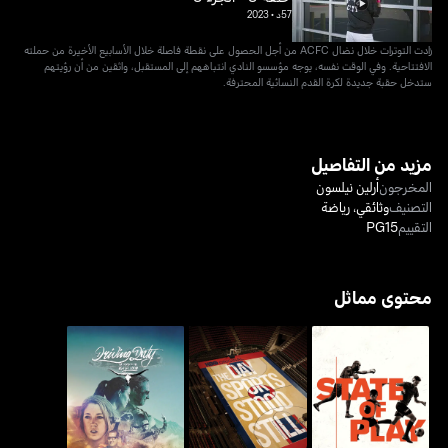
57د
•
2023
زادت التوترات خلال نضال ACFC من أجل الحصول على نقطة فاصلة خلال الأسابيع الأخيرة من حملته
الافتتاحية. وفي الوقت نفسه، يوجه مؤسسو النادي انتباههم إلى المستقبل، واثقين من أن رؤيتهم
ستدخل حقبة جديدة لكرة القدم النسائية المحترفة.
مزيد من التفاصيل
المخرجون
أرلين نيلسون
التصنيف
وثائقي
،
رياضة
التقييم
PG15
محتوى مماثل
ذا داي سبورتس ستود
درايفينغ ديرتي ذا رود تو ذا
ستيت أوف بلاي
ستيل
باها 1000