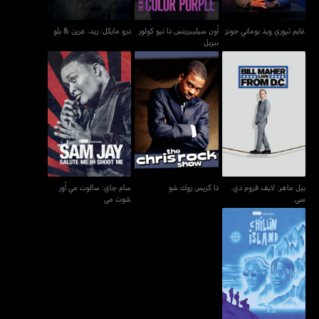
غايم ثيوري ويذ بوماني جونز
أون سيليبريتس ذا نيو كولور
درو مايكل: ريد، غرين & بلو
بيربل
بيل ماهر: لايف فروم دي.
سام جاي: سالوت مي أور
ذا كريس روك شو
سي.
شوت مي
بيل ماهر: لايف فروم دي.
ذا كريس روك شو
سام جاي: سالوت مي أور
سي.
شوت مي
تشيلين آيلاند