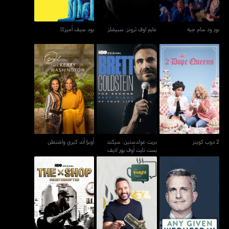
بوز وذ سام جيه
غايم اوف ثرونز: سبيشلز
بود سيف أميركا
بريت غولدستين: سيكند
2 دوب كوينز
أوبرا أند كيري واشنطن
بست نايت أوف يور لايف
2 دوب كوينز
بريت غولدستين: سيكند
أوبرا أند كيري واشنطن
بست نايت أوف يور لايف
أني غيفن وينزداي ويذ بيل
ذا إنسايت تراك ويذ لوكا علّام
ذا شوب
سيمونز