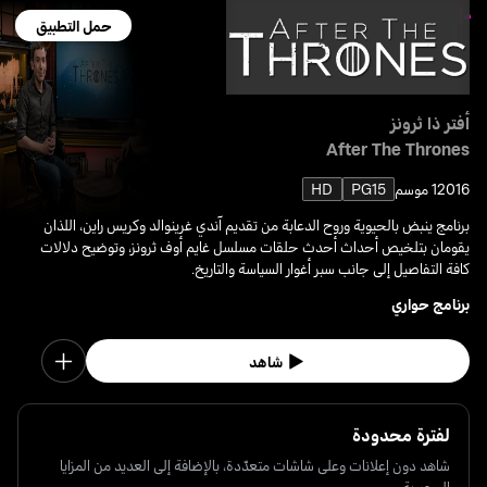
حمل التطبيق
أفتر ذا ثرونز
After The Thrones
2016
1 موسم
PG15
HD
برنامج ينبض بالحيوية وروح الدعابة من تقديم آندي غرينوالد وكريس راين، اللذان
يقومان بتلخيص أحداث أحدث حلقات مسلسل غايم أوف ثرونز، وتوضيح دلالات
كافة التفاصيل إلى جانب سبر أغوار السياسة والتاريخ.
برنامج حواري
شاهد
لفترة محدودة
شاهد دون إعلانات وعلى شاشات متعدّدة، بالإضافة إلى العديد من المزايا
الحصرية