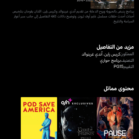
52د
•
2016
برنامج ينبض بالحيوية وروح الدعابة من تقديم آندي غرينوالد وكريس راين، اللذان يقومان بتلخيص
أحداث أحدث حلقات مسلسل غايم أوف ثرونز، وتوضيح دلالات كافة التفاصيل إلى جانب سبر أغوار
السياسة والتاريخ.
مزيد من التفاصيل
الممثلون
كريس راين
،
آندي غرينوالد
التصنيف
برنامج حواري
التقييم
PG15
محتوى مماثل
بوز وذ سام جيه
غايم اوف ثرونز: سبيشلز
بود سيف أميركا