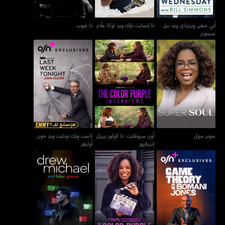
أني غيفن وينزداي ويذ بيل
ذا إنسايت تراك ويذ لوكا علّام
ذا شوب
سيمونز
أون سبوتلايت: ذا كولور
لاست ويك تونايت ويذ جون
سوبر سول
بيربل إنترفيوز
أوليفر
سوبر سول
أون سبوتلايت: ذا كولور بيربل
لاست ويك تونايت ويذ جون
إنترفيوز
أوليفر
أون سيليبريتس ذا نيو كولور
غايم ثيوري ويذ بوماني جونز
درو مايكل: ريد، غرين & بلو
بيربل