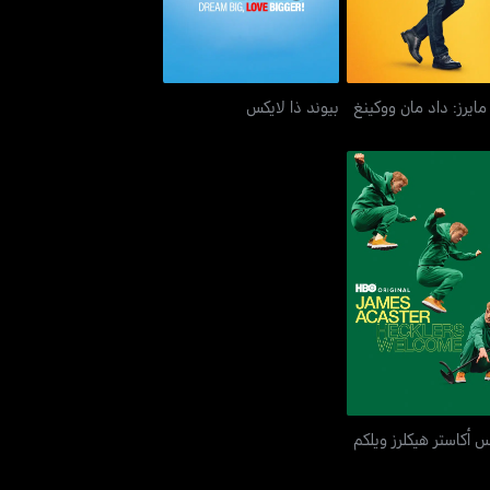
ايرز: داد مان ووكينغ
بيوند ذا لايكس
 أكاستر هيكلرز ويلكم
 أكاستر هيكلرز ويلكم