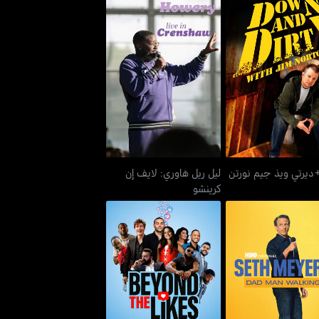
ليل ريل هاوري: لايف إن
ديرتي ويذ جيم نورتن
كرينشو
ديرتي ويذ جيم نورتن
ليل ريل هاوري: لايف إن
كرينشو
ايرز: داد مان ووكينغ
بيوند ذا لايكس