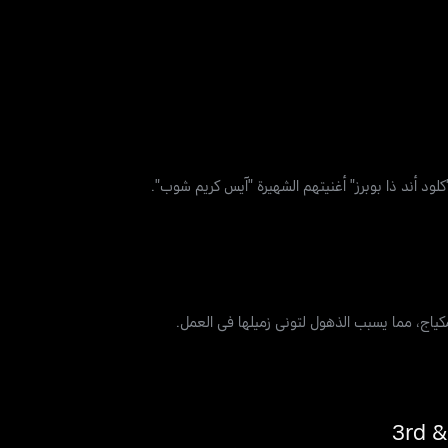
ود أند ذا بوبرز" أغنيتهم الشهيرة "آيس كريم شوب".
لمكياج، مما يسبب الذهول لتوني زميلها في العمل.