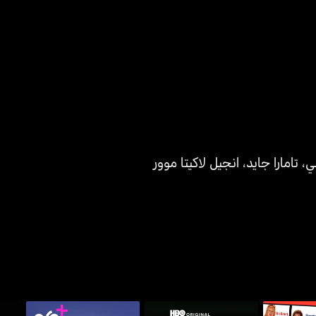
لي
،
تامارا جايد
،
انجيل لاكيتا موور