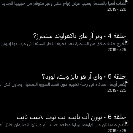
تصاب آسيا بالصدمة بسبب عرض زواج علني وغير متوقع من حبيبها الجديد دي
26د
•
2019
حلقة 4 • وير آر ماي باكغراوند سنجرز?
تخرج حفلة طلاق عن السيطرة بعد تجربة الفطر السيئة التي مرت بها إيبوني. 
25د
•
2019
حلقة 5 • واي آر هر بايز ويت، لورد؟
يكسر أربعة أصدقاء في رحلة تخييم دون قصد الصورة النمطية. يحاول قسّ است
25د
•
2019
حلقة 6 • بورن آت نايت، بت نوت لاست نايت
تندم صديقتان على قرارهما بزيارة مطعم جديد. أم وابنتها تتصارعان خلال 
25د
•
2019