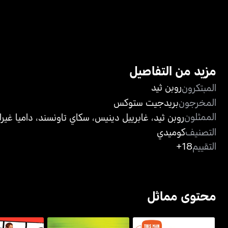
مزيد من التفاصيل
روبن ثيد
المبتكرون
المخرجون
بريدجيت ستوكس
الممثلون
روبن ثيد
،
غابرييل دينيس
،
سكاي تاونسند
،
داميا غير
التصنيف
كوميدي
التقييم
18+
محتوى مماثل