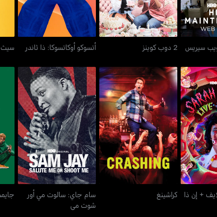
ويب سيريس
2 دوب كوينز
أتسوكو أوكاتسوكا: ذا ثاندر
سيث م
ايف + إن ذا
سام جاي: سالوت مي أور
كراشينغ
جايمس
ش
شوت مي
ايف + إن ذا
كراشينغ
سام جاي: سالوت مي أور
جايمس
شوت مي