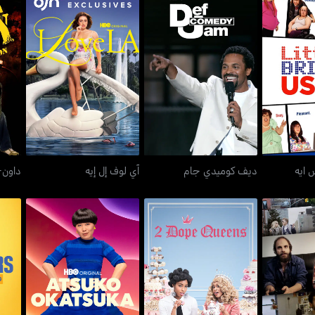
يو إس ايه
ديف كوميدي جام
آي لوف إل إيه
داون+
س ايه
ديف كوميدي جام
آي لوف إل إيه
داون+
ويب سيريس
2 دوب كوينز
أتسوكو أوكاتسوكا: ذا ثاندر
سيث م