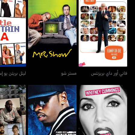
فاني أور داي بريزنتس
مستر شو
ليتل بريتن 
فاني أور داي بريزنتس
مستر شو
ليتل بريتن يو إ
ويتني كامينغز: آيام يور
بي ديدي بريزينتس باد بويز
هاي مينتينس 
غيرلفريند
أوف كوميدي