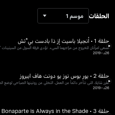
الحلقات
موسم 1
حلقة 1 • أنجيلا باسيت إز ذا بادست بي*تش
تسعى امرأتان للخروج من مزاجهما السيء. تؤدي فرقة السول من السيتينات "كل
26د
•
2019
حلقة 2 • يور بوس نوز يو دونت هاف ايبروز
تقرر شايلا، التي تتأخر دائماً عن العمل، التخلي عن روتينها الصباحي لوضع ا
26د
•
2019
حلقة 3 • 3rd & Bonaparte is Always in the Shade