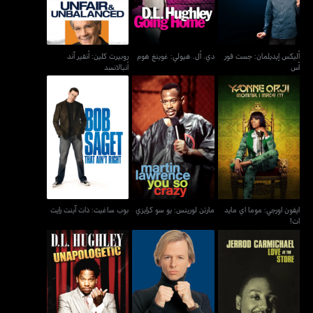
أليكس إيديلمان: جست فور
دي. أل. هيولي: غوينغ هوم
روبيرت كلين: أنفير آند
أس
أنبالانسد
ايفون اورجي: موما اي مايد
مارتن لورينس: يو سو كرايزي
بوب ساغيت: ذات آينت رايت
ات!
ايفون اورجي: موما اي مايد
مارتن لورينس: يو سو كرايزي
بوب ساغيت: ذات آينت رايت
ات!
جيرود كارمايكل: لوف أت ذا
دي. أل. هاغلي:
ديفيد سبايد: تايك ذا هيت
ستور
أنابولوجيتيك