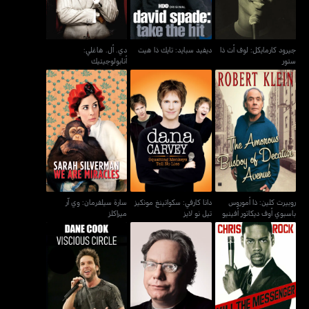
جيرود كارمايكل: لوف أت ذا
ديفيد سبايد: تايك ذا هيت
دي. أل. هاغلي:
ستور
أنابولوجيتيك
روبيرت كلين: ذا أموروس
دانا كارفي: سكواتينغ مونكيز
سارة سيلفرمان: وي آر
باسبوي أوف ديكاتور أفينيو
تيل نو لايز
ميراكلز
روبيرت كلين: ذا أموروس
دانا كارفي: سكواتينغ مونكيز
سارة سيلفرمان: وي آر
باسبوي أوف ديكاتور أفينيو
تيل نو لايز
ميراكلز
كريس روك: كيل ذا
لويس بلاك: ريد، وايت آند
داين كوك: فيشوس سيركل
ماسينجر
سكرود