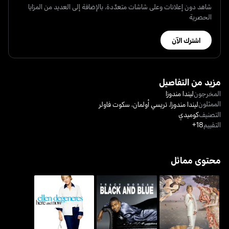
شاهد دون إعلانات وعلى شاشات متعدّدة، بالإضافة إلى العديد من المزايا
الحصرية
اشترك الآن
مزيد من التفاصيل
المخرجون
ليندا مندوزا
الممثلون
ليندا مندوزا
،
تريسي أولمان
،
سكوت فاولر
التصنيف
كوميدي
التقييم
18+
محتوى مماثل
إيلين دوجينرس: ذا
إيلين دوجينيريس: هير آند
ترايسي مورغان: بلاك آند بلو
بيغينينغ
ناو