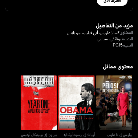
اشترك الآن
مزيد من التفاصيل
الممثلون
كامالا هاريس
،
آبي فيليب
،
جو بايدن
التصنيف
وثائقي
،
سياسي
التقييم
PG15
محتوى مماثل
أوباما: إن برسوت أوف ايه
بيلوسي إن ذا هاوس
يير ون: إي بوليتيكال أوديسي
مور بيرفكت يونيون
بيلوسي إن ذا هاوس
أوباما: إن برسوت أوف ايه
يير ون: إي بوليتيكال أوديسي