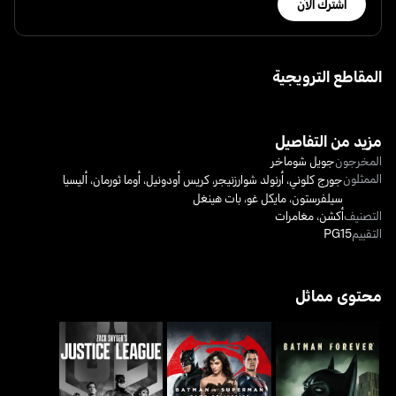
اشترك الآن
المقاطع الترويجية
مزيد من التفاصيل
المخرجون
جويل شوماخر
الممثلون
جورج كلوني
،
أرنولد شوارزنيجر
،
كريس أودونيل
،
أوما ثورمان
،
أليسيا
سيلفرستون
،
مايكل غو
،
بات هينغل
التصنيف
أكشن
،
مغامرات
التقييم
PG15
محتوى مماثل
باتمان ضد سوبرمان: فجر