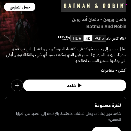
حمل التطبيق
باتمان وروبن - باتمان آند روبن
Batman And Robin
1997
2س 5د
PG15
HDR
يقاتل باتمان إلى جانب شريكه في مكافحة الجريمة روبن وباتغيرل التي تم تعينها
حديثا، التهديد المزدوج لـ مستر فريز الذي يمكنه تجميد أي شيء والقاتلة بويزن آيفي
التي يمكنها تسخير النباتات لصالحها.
أكشن
•
مغامرات
شاهد
لفترة محدودة
شاهد دون إعلانات وعلى شاشات متعدّدة، بالإضافة إلى العديد من المزايا
الحصرية