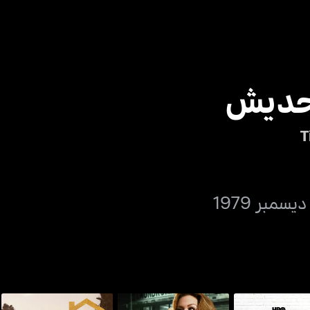
 حديش
T