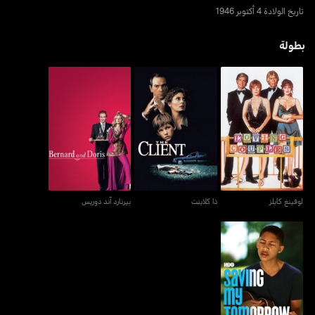
تاريخ الولادة 4 أكتوبر 1946
بطولة
لوفينغ كابلز
ذا كلاينت
بيرنارد آند دوريس
لوفينغ كابلز
ذا كلاينت
بيرنارد آند دوريس
سايفينغ ماي تومورو