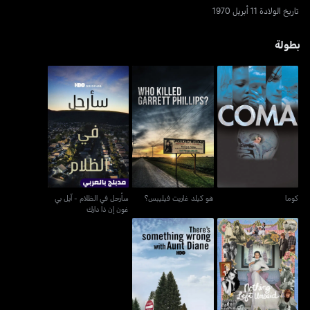
تاريخ الولادة 11 أبريل 1970
بطولة
سأرحل في الظلام - آيل بي
كوما
هو كيلد غاريت فيليبس؟
غون إن ذا دارك
كوما
هو كيلد غاريت فيليبس؟
سأرحل في الظلام - آيل بي
غون إن ذا دارك
ذيرز سومثينغ رونغ ويذ أنت
ناثينغ ليفت أنسيد
ديان