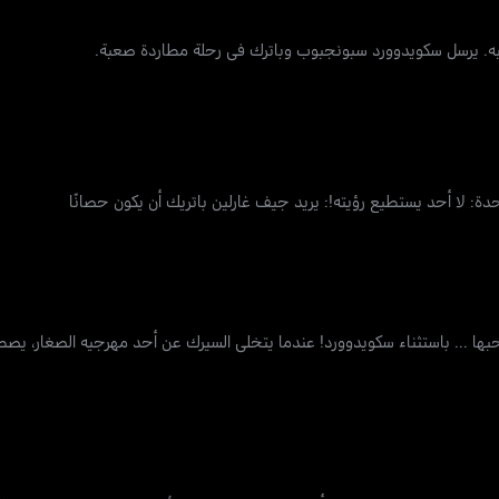
عقبه. يرسل سكويدوورد سبونجبوب وباترك في رحلة مطاردة صعبة.
: لا أحد يستطيع رؤيته!: يريد جيف غارلين باتريك أن يكون حصانًا
حبها ... باستثناء سكويدوورد! عندما يتخلى السيرك عن أحد مهرجيه الصغار، 