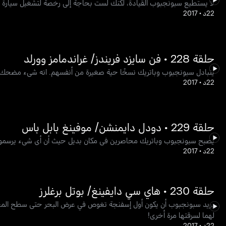
لا يستطيع سبونجبوب القيادة، لكنك لست بحاجة إلى رخصة لتشغيل سيارة ذاتي
22د
•
2017
حلقة 228 • فن سايزد فريندز/ غراندمامز وورلد
يتبادل سبونجبوب وباتريك نسخًا حية صغيرة من أنفسهم. انه شيء مضحك! يخب
22د
•
2017
حلقة 229 • دودل دايمنشن/ موفينغ بابل باس
يصبح سبونجبوب وباتريك محاصرين في مكان بديل حيث أن أي شيء يرسمونه ي
22د
•
2017
حلقة 230 • هاي سي دايفينغ/ بوتل برغلرز
يريد سبونجبوب أن يكون أول إسفنجة تغوص في عرض البحر حتى سطح المحيط!
لهما لسرقتها مرة أخرى!
22د
•
2017