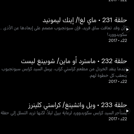
حلقة 231 • ماي لغ!/ إينك ليمونيد
الآن وقد تعافت ساق فريد، فإن سبونجبوب مصمم على إبعادها عن الأذى ... 
سكويدوورد!
22د
•
2017
حلقة 232 • ماسترد أو ماين/ شوبينغ ليست
عندما ينفد الخردل من مطعم كراستي كراب، يرسل السيد كرابس سبونجبوب و
يتعقب كل خطوة لهم.
22د
•
2017
حلقة 233 • ويل واتشينغ/ كراستي كلينرز
يستأجر السيد كرابس سكويدوورد لرعاية بيرل ليلاً، لكنها تريد التسلل إلى حفل
22د
•
2017