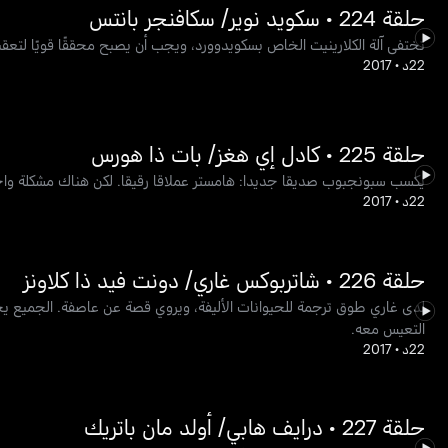
حلقة 224 • سكويد نوير/ سكافنجر بانتس
تختفي آلة الكلارينيت الخاص بسكويدوورد، ويجب أن يصبح محققًا قويًا لت
22د
•
2017
حلقة 225 • كادل إي هغز/ بات ذا هورس
يكسب سبونجبوب صديقا جديدا: هامستر عملاقا رقيقا. لكن هناك مشكلة واحدة
22د
•
2017
حلقة 226 • شاتربوكس غاري/ دونت فيد ذا كلاونز
لدى غاري طوق ترجمة للحيوانات الأليفة، ويروي قصة عن عاصفة. الجميع ي
التعيس معه.
22د
•
2017
حلقة 227 • درايف هابي/ أولد مان باتريك