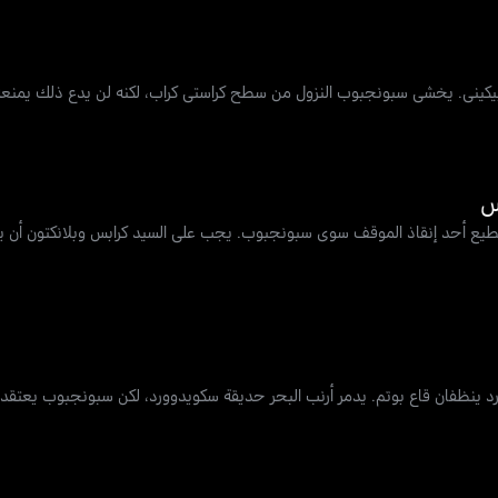
 بيكيني. يخشى سبونجبوب النزول من سطح كراستي كراب، لكنه لن يدع ذلك يمنع
 يستطيع أحد إنقاذ الموقف سوى سبونجبوب. يجب على السيد كرابس وبلانكتون أن ي
 ينظفان قاع بوتم. يدمر أرنب البحر حديقة سكويدوورد، لكن سبونجبوب يعتقد أ