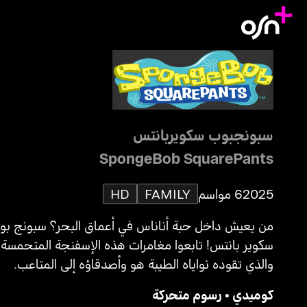
سبونجبوب سكويربانتس
SpongeBob SquarePants
2025
6 مواسم
FAMILY
HD
من يعيش داخل حبة أناناس في أعماق البحر؟ سبونج بو
سكوير بانتس! تابعوا مغامرات هذه الإسفنجة المتحمسة
والذي تقوده نواياه الطيبة هو وأصدقاؤه إلى المتاعب.
كوميدي
•
رسوم متحركة