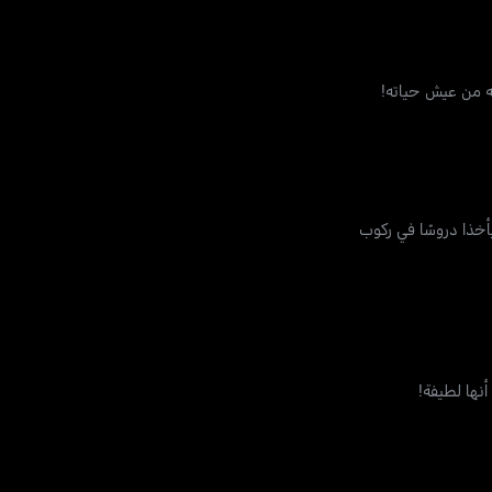
ه من عيش حياته!
أخذا دروسًا في ركوب
نها لطيفة!