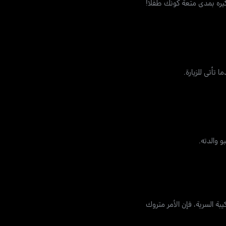
يره بمدى متعة كونك طفلاً!
تأتي للزيارة.
 والدته.
 السرية، فإن الأمر متروك