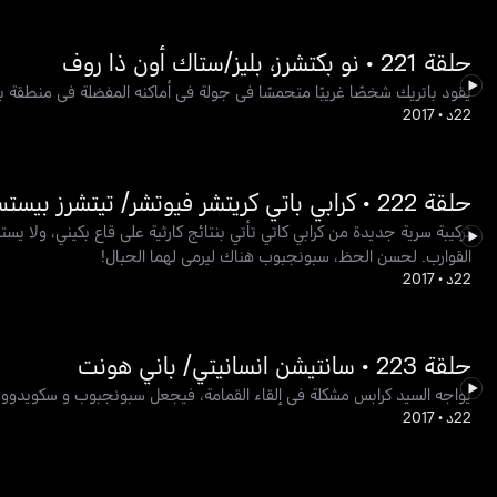
حلقة 221 • نو بكتشرز، بليز/ستاك أون ذا روف
يقود باتريك شخصًا غريبًا متحمسًا في جولة في أماكنه المفضلة في منطقة
22د
•
2017
حلقة 222 • كرابي باتي كريتشر فيوتشر/ تيتشرز بيستس
تركيبة سرية جديدة من كرابي كاتي تأتي بنتائج كارثية على قاع بكيني، ولا
القوارب. لحسن الحظ، سبونجبوب هناك ليرمي لهما الحبال!
22د
•
2017
حلقة 223 • سانتيشن انسانيتي/ باني هونت
يواجه السيد كرابس مشكلة في إلقاء القمامة، فيجعل سبونجبوب و سكويدوورد
22د
•
2017