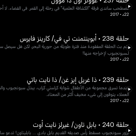
تصطحب ساندي فرقة "الكشافة العلمية" في رحلة إلى القمر. في الفضاء، ل
22د
•
2017
حلقة 238 • أبوينتمنت تي في/ كارينز فايرس
يتم بث الحلقة المفقودة منذ فترة طويلة من حورية البحر، لكن هل سيصل سب
لـسبونجبوب لإخراجه منها!
22د
•
2017
حلقة 239 • ذا غريل إيز غن/ ذا نايت باتي
عندما تسرق مجموعة من الأطفال شواية كراستي كراب، يبذل سبونجبوب والس
العملاء يتوقون إلى شيء مخيف أكثر من المعتاد.
22د
•
2017
حلقة 240 • بابل تاون/ غيرلز نايت أوت
يزور سبونجبوب مسقط رأس صديقه القديم بابل بادي ... بابليتاون! تدعو سان