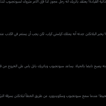
ة القيادة! يعتقد باتريك أنه رجل عجوز، لذا فإن الأمر متروك لسبونجبوب لتذك
ر البلانكتن جدته أنه يمتلك كراستي كراب، لكن يجب أن يستمر في الكذب عندما 
صبح نابضا بالحياة. يساعد سبونجبوب وباتريك بابل باس على الخروج من قبو
 عندما سمح سبونجبوب وسكويدوورد عن طريق الخطأ لبلانكتن بسرقة التركيبة