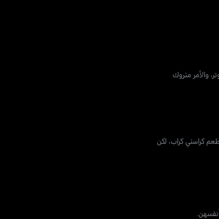
، والأمر متروك
عم كراستي كراب، لكن
أنفسهن.