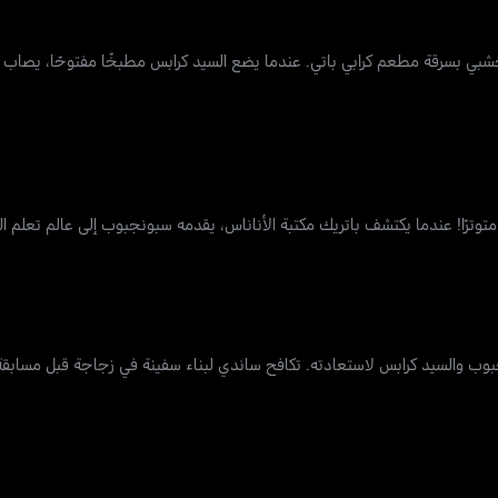
 الخشبي بسرقة مطعم كرابي باتي. عندما يضع السيد كرابس مطبخًا مفتوحًا، يص
متوترًا! عندما يكتشف باتريك مكتبة الأناناس، يقدمه سبونجبوب إلى عالم تعلم الك
بوب والسيد كرابس لاستعادته. تكافح ساندي لبناء سفينة في زجاجة قبل مسابقة 