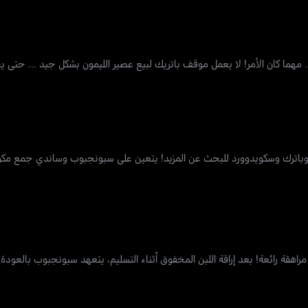
مهما كان الأمر! لا يعمل موقف باتريك لبيع عصير الليمون بشكل جيد ... حتى 
باترك وسكويدوورد للبحث عن المزيد! يتعين على سبونجبوب وساندي جمع مكونات
ة مراهقة رائعة! بعد إراقة اللبن المخفوق أثناء التسليم، يتعهد سبونجبوب بالعودة