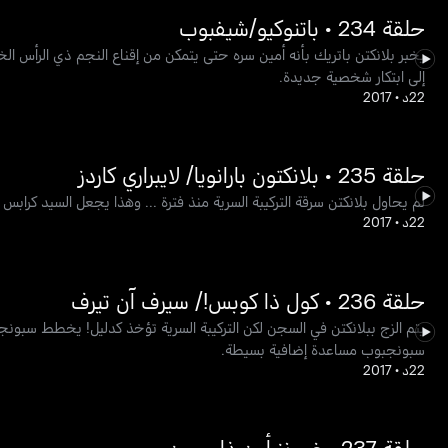
حلقة 234 • باتنوكيو/شيفبوب
يخبر بلانكتن باتريك بأنه أمين سره حتى يتمكن من إقناع النجم ذي الرأس
إلى ابتكار شخصية جديدة.
22د
•
2017
حلقة 235 • بلانكتون بارانويا/ لايبراري كاردز
لم يحاول بلانكتن سرقة التركيبة السرية منذ فترة ... وهذا يجعل السيد كرابس 
22د
•
2017
حلقة 236 • كول ذا كوبس!/ سيرف آن تيرف
يتم الزج ببلانكتن في السجن لكن التركيبة السرية تؤخذ كدليل! يخطط سبونج
سبونجبوب مساعدة إضافية بسيطة.
22د
•
2017
حلقة 237 • غوونز أون ذا موون