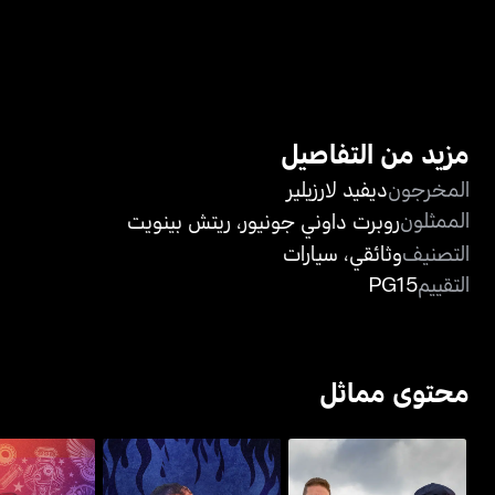
مزيد من التفاصيل
المخرجون
ديفيد لارزيلير
الممثلون
روبرت داوني جونيور
،
ريتش بينويت
التصنيف
وثائقي
،
سيارات
التقييم
PG15
محتوى مماثل