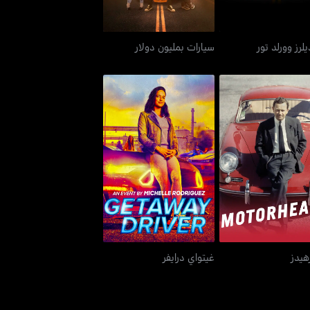
يلرز وورلد تور
سيارات بمليون دولار
موتورهيدز
غيتواي درايفر
هيدز
غيتواي درايفر