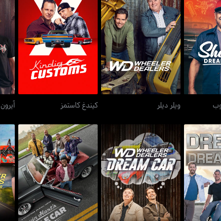
يم شوب
ويلر ديلر
كيندغ كاستمز
وب
ويلر ديلر
كيندغ كاستمز
آيرون
طاقم سيارات العضلات
م كار
ويلر ديلرز: دريم كار
و
لكيفن هارت