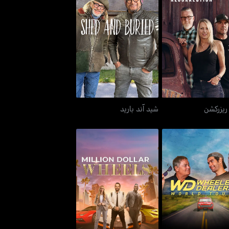
آيرون ريزركشن
شيد آند باريد
 ريزركشن
شيد آند باريد
يلر ديلرز وورلد تور
سيارات بمليون دولار