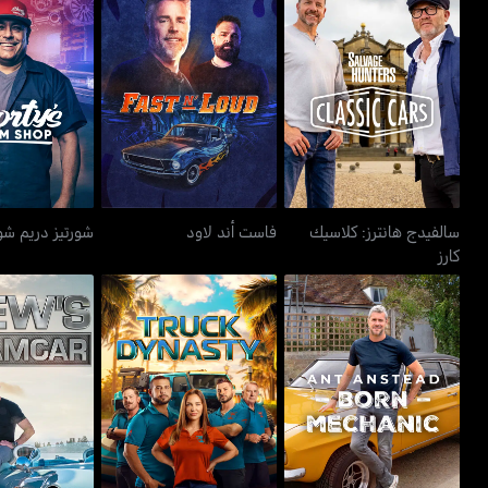
سالفيدج هانترز: كلاسيك
فاست أند لاود
شورتيز در
كارز
سالفيدج هانترز: كلاسيك
فاست أند لاود
شورتيز دريم ش
كارز
آنت أنستاد: بورن ميكانيك
تراك داينستي
دروز دري