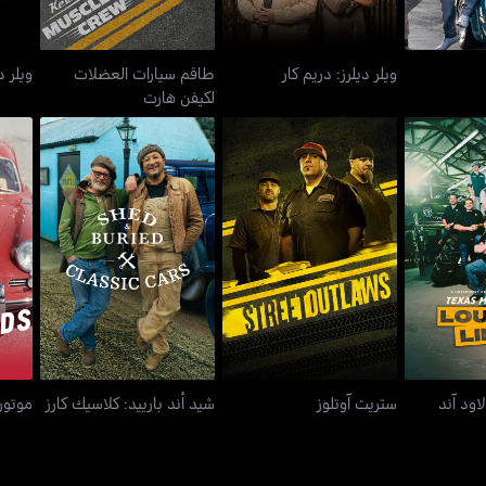
ويلر ديلرز: دريم كار
طاقم سيارات العضلات
ويلر د
لكيفن هارت
ز لاود آند
ستريت آوتلوز
شيد أند بارييد: كلاسيك كارز
يد
اود آند
ستريت آوتلوز
شيد أند بارييد: كلاسيك كارز
موتور