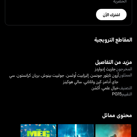
الحصرية
اشترك الآن
المقاطع الترويجية
مزيد من التفاصيل
المخرجون
جاريث إدواردز
الممثلون
آرون تايلور جونسن
،
إليزابيث أولسن
،
جولييت بينوش
،
بريان كرانستون
،
سي
جاي أدامز
،
كين واتانابي
،
سالي هوكينز
التصنيف
خيال علمي
،
أكشن
التقييم
PG15
محتوى مماثل