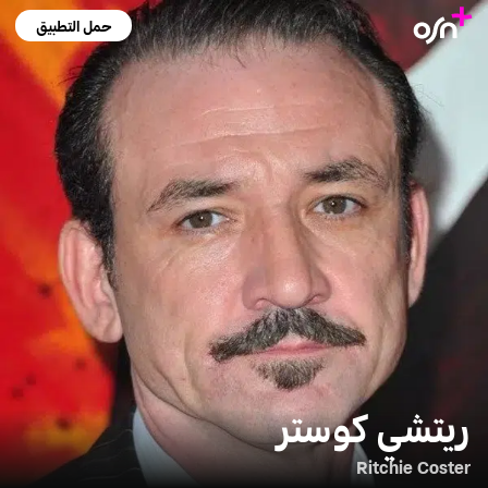
حمل التطبيق
ريتشي كوستر
Ritchie Coster