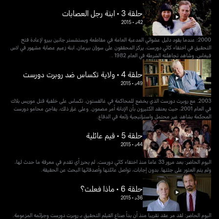
حلقة 3 • ابنة رجل العصابات
42د
•
2015
2000: عندما يقود دليل عشوائي المدعية العامة في مقاطعة ويستشستر جانين بيرو لإعادة فتح
التحقيق في اختفاء كاثي دورست، يركز المحققون على سوزان بيرمان، ابنة زعيم عصابة مشهور في لاس
فيغاس، وشاهد تجاهلته الشرطة في العام 1982 .
حلقة 4 • ولاية تكساس ضد روبرت دورست
49د
•
2015
2003. مع روبرت دورست الذي يخضع للمحاكمة في غالفستون، تكساس على خلفية قتل موريس بلاك
في العام 2001، حيث يعتقد الكثيرون بأن الإدانة أمر مضمون. وعلى غرار ذلك، يفاجئ محامو دورست
المحكمة بشاهد غير محتمل واستراتيجية رائعة في الدفاع.
حلقة 5 • قيم عائلية
44د
•
2015
اليوم الحاضر: بعد مرور 33 عاما منذ اختفاء كاثي دورست، لم يحرز أي تقدم في معرفة ما حدث لها،
ولم يتم العثور على جثتها. بدون إجابات، تواصل عائلتها وأصدقائها البحث عن الحقيقة.
حلقة 6 • ماذا فعلت؟
36د
•
2015
اليوم الحاضر: لقد مر عقد تقريبا منذ أن بدأ صناع الفيلم التحقيق بـ روبرت دورست وجرائمه المزعومة.