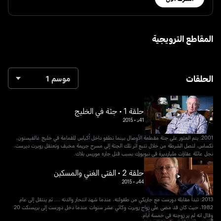
المقاطع الترويجية
الحلقات
موسم 1
حلقة 1 • جثة في الخليج
41د
•
2015
2001: يتم العثور على جثة مقطعة الأوصال بينما تطفو داخل أكياس للقمامة في خليج غالفيستون،
تكساس، لتصل الشرطة من خلال تتبع أثر تلك الجثة إلى مسرح جريمة مخيف وتعتقل روبرت ديرست،
نجل عائلة عقارات مليارديرة في نيويورك بسبب قتل جاره موريس بلاك.
حلقة 2 • الفتى الغني والمسكين
44د
•
2015
2013: تبدأ مقابلة دورست مع جاريكي من طفولته، عندما شهد انتحار والدته .... ثم ينتقل إلى عام
1982، حيث كان قد مضى على زواج روبرت وكاثي عشر سنوات عندما دخل دورست إلى بريسنكت 20
وقال انه لم ير زوجته في خمسة أيام.