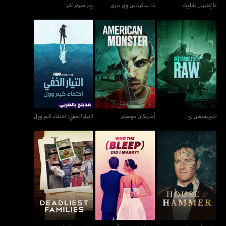
ذا إنفيزبل بايلوت
ذا سيكريتس وي بيري
وير ميردر لايز
التيار الخفي: اختفاء كيم
انتوريغيشن رو
أميريكان مونستر
وول
انتوريغيشن رو
أميريكان مونستر
التيار الخفي: اختفاء كيم وول
هاوس أوف هامر
هو ذا (بليب) ديد آي ميري
دادليست فاميليز