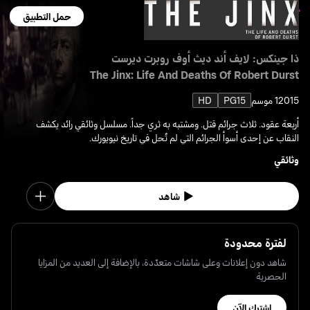
حمل التطبيق
ذا جينكس: لايف أند ديث أوف روبرت ديرست
The Jinx: Life And Deaths Of Robert Durst
2015
1 موسم
PG15
HD
أربعة عقود. ثلاث جرائم قتل. ومشتبه به ثري جداً. مسلسل وثائقي رائد يكشف
النقاب عن إحدى أسوأ الجرائم التي لم تُحل في تاريخ نيويورك.
وثائقي
شاهد
لفترة محدودة
شاهد دون إعلانات وعلى شاشات متعدّدة، بالإضافة إلى العديد من المزايا
الحصرية
اشترك الآن