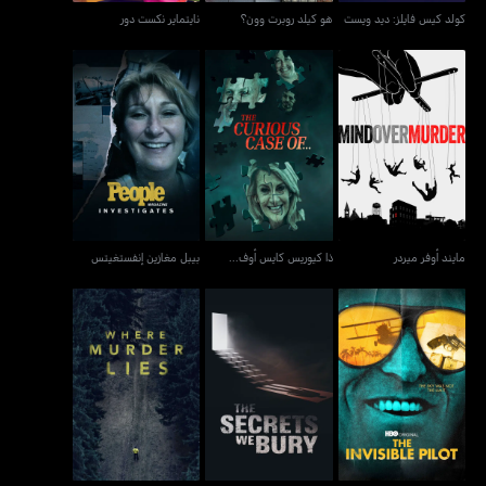
كولد كيس فايلز: ديد ويست
هو كيلد روبرت وون؟
نايتماير نكست دور
مايند أوفر ميردر
ذا كيوريس كايس أوف...
بيبل مغازين إنفستغيتس
مايند أوفر ميردر
ذا كيوريس كايس أوف...
بيبل مغازين إنفستغيتس
ذا إنفيزبل بايلوت
ذا سيكريتس وي بيري
وير ميردر لايز