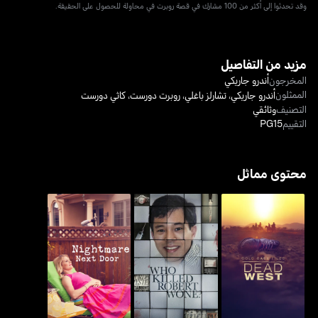
وقد تحدثوا إلى أكثر من 100 مشارك في قصة روبرت في محاولة للحصول على الحقيقة.
مزيد من التفاصيل
المخرجون
أندرو جاريكي
الممثلون
أندرو جاريكي
،
تشارلز باغلي
،
روبرت دورست
،
كاثي دورست
التصنيف
وثائقي
التقييم
PG15
محتوى مماثل
كولد كيس فايلز: ديد ويست
هو كيلد روبرت وون؟
نايتماير نكست دور