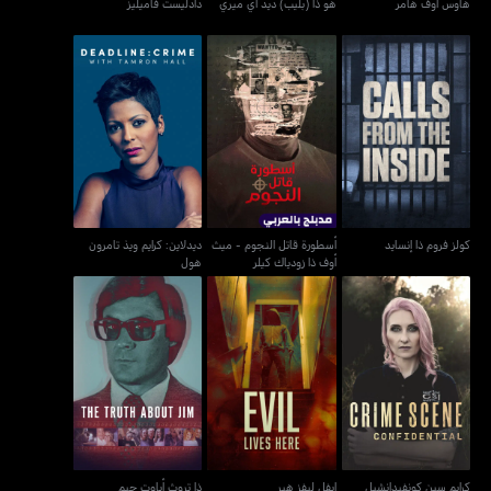
هاوس أوف هامر
هو ذا (بليب) ديد آي ميري
دادليست فاميليز
أسطورة قاتل النجوم - ميث
ديدلاين: كرايم ويذ تامرون
كولز فروم ذا إنسايد
أوف ذا زودياك كيلر
هول
كولز فروم ذا إنسايد
أسطورة قاتل النجوم - ميث
ديدلاين: كرايم ويذ تامرون
أوف ذا زودياك كيلر
هول
كرايم سين كونفيدانشيل
إيفل ليفز هير
ذا تروث أباوت جيم
كرايم سين كونفيدانشيل
إيفل ليفز هير
ذا تروث أباوت جيم