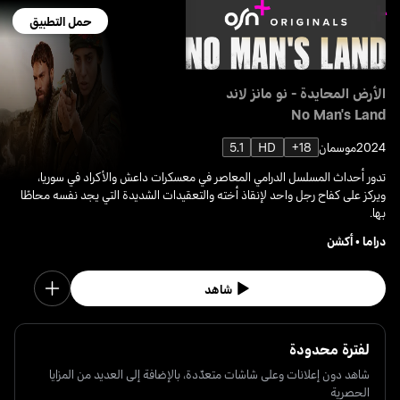
حمل التطبيق
الأرض المحايدة - نو مانز لاند
No Man's Land
2024
موسمان
18+
HD
5.1
تدور أحداث المسلسل الدرامي المعاصر في معسكرات داعش والأكراد في سوريا،
ويركز على كفاح رجل واحد لإنقاذ أخته والتعقيدات الشديدة التي يجد نفسه محاطًا
بها.
دراما
•
أكشن
شاهد
لفترة محدودة
شاهد دون إعلانات وعلى شاشات متعدّدة، بالإضافة إلى العديد من المزايا
الحصرية