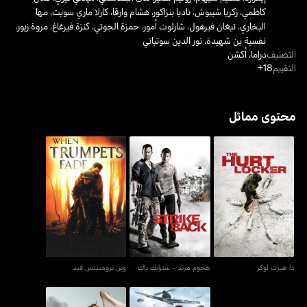
كاظمي
،
زكريا شيبوش
،
ناديا بنزاكور
،
هشام وارقا
،
كارلا ماري سويت
،
مها
البخاري
،
تيغان فيرهول
،
شارلوت أمور
،
حمزة الجوتي
،
كنزة فيرغاغ
،
مروة زيور
،
نفسية بن شهيدة
،
نور الدين سوتباني
التصنيف
دراما
،
أكشن
التقييم
18+
محتوى مماثل
ذا هيرت لوكر
هجوم مرتد - سترايك باك
وين ترومبيتس فيد
ذا هيرت لوكر
هجوم مرتد - سترايك باك
وين ترومبيتس فيد