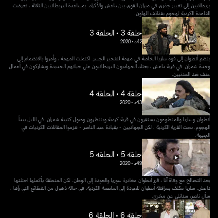
بريطانيين إلى تغيير جذري في ميزان القوى بين داعش والأكراد. بمساعدة البريطانيين الثلاثة ، تعرضت
القاعدة الكردية لهجوم بقذائف الهاون.
حلقة 3 • الحلقة 3
42د
•
2020
ينضم أنطوان إلى قوة ساريا الخاصة في مهمة لتفجير الجسر. اكتملت المهمة ، وأمروا بالانضمام إلى
وحدة شمران. في قرية داعش ، يعتاد الجهاديون البريطانيون على حياتهم الجديدة ويشاركون في أعمال
عنف ضد المدنيين.
حلقة 4 • الحلقة 4
43د
•
2020
أنطوان وساريا والمتطوعون يستقرون في قرية كردية وينتظرون وصول كتيبة شمران. في الليل يبدأ
الهجوم. نجت القرية الكردية ، لكن الجهاديين - بقيادة عبد الناصر - هزموا المقاتلات الكرديات في
الجبهة.
حلقة 5 • الحلقة 5
49د
•
2020
بعد التصالح مع وفاة آنا ، قرر أنطوان مغادرة سوريا والعودة إلى الوطن. لكن المنطقة بأكملها احتلتها
داعش. ساريا مكلف بمرافقة أنطوان للعودة إلى العاصمة الكردية. في حالة ذهول من الفظائع التي رآها ،
سأل ناصر، ستانلي عن مخرج.
حلقة 6 • الحلقة 6