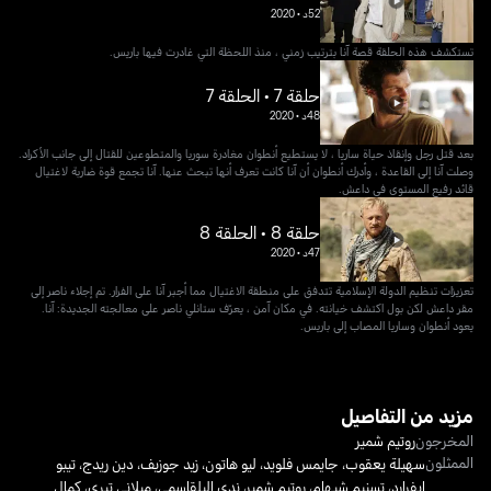
52د
•
2020
تستكشف هذه الحلقة قصة آنا بترتيب زمني ، منذ اللحظة التي غادرت فيها باريس.
حلقة 7 • الحلقة 7
48د
•
2020
بعد قتل رجل وإنقاذ حياة ساريا ، لا يستطيع أنطوان مغادرة سوريا والمتطوعين للقتال إلى جانب الأكراد.
وصلت آنا إلى القاعدة ، وأدرك أنطوان أن آنا كانت تعرف أنها تبحث عنها. آنا تجمع قوة ضاربة لاغتيال
قائد رفيع المستوى في داعش.
حلقة 8 • الحلقة 8
47د
•
2020
تعزيزات تنظيم الدولة الإسلامية تتدفق على منطقة الاغتيال مما أجبر آنا على الفرار. تم إجلاء ناصر إلى
مقر داعش لكن بول اكتشف خيانته. في مكان آمن ، يعرّف ستانلي ناصر على معالجته الجديدة: آنا.
يعود أنطوان وساريا المصاب إلى باريس.
مزيد من التفاصيل
المخرجون
روتيم شمير
الممثلون
سهيلة يعقوب
،
جايمس فلويد
،
ليو هاتون
،
زيد جوزيف
،
دين ريدج
،
تيبو
إيفرارد
،
تسنيم شيهام
،
روتيم شمير
،
ندى البلقاسمي
،
ميلاني تيري
،
كمال