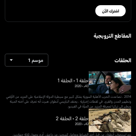
اشترك الآن
المقاطع الترويجية
الحلقات
موسم 1
حلقة 1 • الحلقة 1
43د
•
2020
2014 ، تصاعدت الحرب الأهلية السورية بشكل كبير مع سيطرة الدولة الإسلامية على المزيد من الأراضي
وتطهير المدن والقرى. في لقطات إخبارية ، يعتقد الباريسي أنطوان هبرت أنه تعرف على أخته الميتة
ويطير إلى تركيا لمعرفة المزيد عن المرأة في الفيديو.
حلقة 2 • الحلقة 2
42د
•
2020
يتم استجواب أنطوان من قبل أحد الضباط ويعامل كسجين من داعش. أدى وصول ثلاثة جهاديين