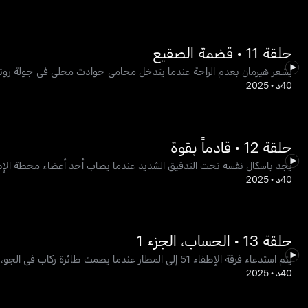
حلقة 11 • قضمة الصقيع
يشعر هيرمان بعدم الراحة عندما يتدخل محامي حوادث محلي في جولة روتينية.
40د
•
2025
حلقة 12 • قادماً بقوة
يجد باسكال نفسه تحت التدقيق الشديد عندما يصاب أحد أعضاء محطة الإطفاء
40د
•
2025
حلقة 13 • الحساب، الجزء 1
يتم استدعاء فرقة الإطفاء 51 إلى المطار عندما يصمت طائرة ركاب في الجو، مما يثير حالة طوارئ عالية المخاطر ويفتح لغزًا أكبر والذي يمكن أن يعرض حياة الكثيرين للخطر.
40د
•
2025