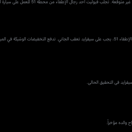
وليت أحد رجال الإطفاء من محطة 51 للعمل على سيارة الإسعاف بالتناوب.
عندما تتسبب عملية إحراق متعمدة في إيذاء شخص قريب من عائلة محطة الإطفاء 51، يجب على سيفرايد تعقب الجاني. تدفع التخفيض
والده مؤخراً.