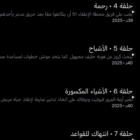
حلقة 4 • رحمة
يجب على فريق محطة الإطفاء 51 أن يتكاتفوا معًا بعد حريق مدمر يأخذهم على حين غرة. ويواصل فاسكيز سعيه للحصول على إجابات.
39د
•
2025
حلقة 5 • الأشباح
يبحث كروز عن هوية حليف مجهول. كما يتخذ موتش خطوات لمساعدة صديق. و
40د
•
2025
حلقة 6 • الأشياء المكسورة
تجبر أزمة المرور فيوليت ونوفاك على اتخاذ تدابير صارمة لإنقاذ حياة مريض.
40د
•
2025
حلقة 7 • انتهاك للقواعد