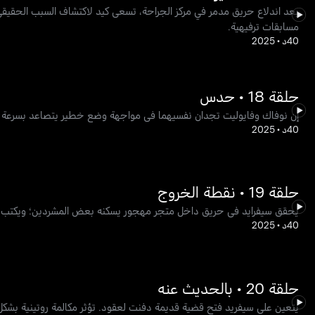
بعد اندلاع حريق مدمر في مركز الجراحة، تسعى كيد لاكتشاف السبب الحقيق
مسابقات ترفيهية.
40د
•
2025
حلقة 18 • حدس
إن نوفاك وفايوليت تجدان نفسيهما في مواجهة وضع خطير يتصاعد بسرعة خ
40د
•
2025
حلقة 19 • نقطة الخروج
يحقق سيفرايد في حريق داخل متجر مهجور يسكنه بعض المشردين؛ ويكتب 
40د
•
2025
حلقة 20 • بالحديث عنه
يتعين على سيفريد فتح قضية قديمة دفنت لعقود. تؤثر مكالمة روتينية بشكل 