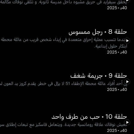
يحقق سيفرايد في حريق مشبوه داخل مدرسة ثانوية. و تتلقى نوفاك مكالمة غير متوقعة. تجلب في
40د
•
2025
حلقة 8 • رجل ممسوس
ابتكار حلول إبداعية.
40د
•
2025
حلقة 9 • جريمة شغف
إن أحد أفراد عائلة محطة الإطفاء 51 لا يزال في خطر. يقدم كروز يد العون لسيفرايد في التحقيق الحالي.
40د
•
2025
حلقة 10 • حب من طرف واحد
تعيش نوفاك علاقة رومانسية جديدة. ويتعامل فاسكيز مع تبعات إطلاق سراح 
40د
•
2025