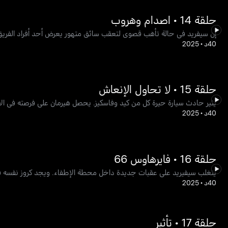
حلقة 14 • اصدام وهروب
إن سيفريد في حالة تأهب قصوى لتعقب سائق متهور يعرض أحد أفراد الفريق للخطر. ويواجه أحد أعضا
40د
•
2025
حلقة 15 • لا تحاول الإنعاش
يثير حادث سيارة حيرة كل من كيد وفاسكيز. يحصل هيرمان على فرصته في ال
40د
•
2025
حلقة 16 • فايرهاوس 66
يتغلب سيفيريد على عقبات جديدة داخل محطة الإطفاء. ويجد كروز نفسه في
40د
•
2025
حلقة 17 • تأثير