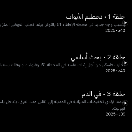
حلقة 1 • تحطيم الأبواب
يتسبب وجه جديد في محطة الإطفاء 51 بالتوتر، بينما تجلب الفوضى المتزايدة في المدينة تحديات جديدة للفريق.
40د
•
2025
حلقة 2 • بحث أساسي
يحارب فاسكيز من أجل إثبات نفسه في المحطة 51. وفيوليت ونوفاك يسعيان لحل لغز مقلق. وينطلق هيرمان في مهمة للحفاظ على أرباح حانة "مولي".
40د
•
2025
حلقة 3 • في الدم
عندما تؤدي تخفيضات الميزانية في المدينة إلى تقليل عدد الفرق، يتدخل ب
فيوليت.
39د
•
2025