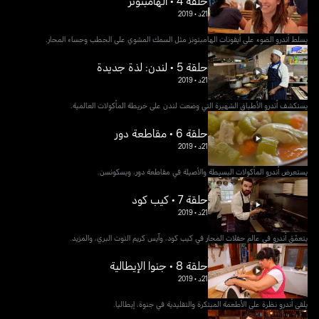
حلقة 4 • الهامبتونز
21د
•
2019
يسلط أندرو الضوء على أيقونات الهامبتونز مثل السمك المشوي على الحطب وحساء المحار.
حلقة 5 • لندن: لذة جديدة
21د
•
2019
يستكشف أندرو الأطباق الشهيرة التي وضعت لندن على خريطة المأكولات العالمية.
حلقة 6 • مقاطعة دور
21د
•
2019
يستعرض أندرو المأكولات البسيطة والأصيلة في مقاطعة دور، ويسكونسن.
حلقة 7 • كيب كود
21د
•
2019
يتعمّق أندرو في عالم حفلات المحار في كيب كود، وآيس كريم التوت البري، والمزيد.
حلقة 8 • جنوا الإيطالية
21د
•
2019
يلقي أندرو نظرة على الأطعمة المبتكرة والتقليدية في جنوة، إيطاليا.