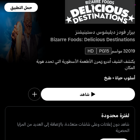
حمل التطبيق
بيزار فودز ديليشوس دستينيشنز
Bizarre Foods: Delicious Destinations
2019
3 مواسم
PG15
HD
يكتشف الشيف أندرو زيمرن الأطعمة الأسطورية التي تحدد هوية
المكان.
أسلوب حياة
•
طبخ
شاهد
لفترة محدودة
شاهد دون إعلانات وعلى شاشات متعدّدة، بالإضافة إلى العديد من المزايا
الحصرية