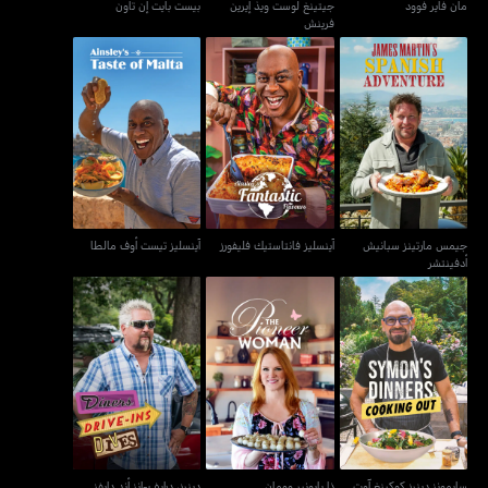
مان فاير فوود
جيتينغ لوست ويذ إيرين
بيست بايت إن تاون
فرينش
جيمس مارتينز سبانيش
آينسليز فانتاستيك فليفورز
آينسليز تيست أوف مالطا
أدفينتشر
جيمس مارتينز سبانيش
آينسليز فانتاستيك فليفورز
آينسليز تيست أوف مالطا
أدفينتشر
سايمونز دينرز كوكينغ آوت
ذا بايونير وومان
دينرز، درايف-إنز أند دايفز
سايمونز دينرز كوكينغ آوت
ذا بايونير وومان
دينرز، درايف-إنز أند دايفز