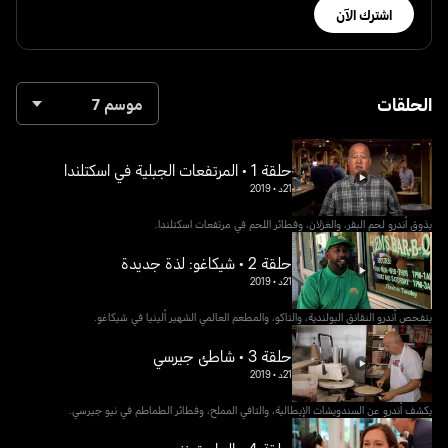
اشترك الآن
الحلقات
موسم 7
حلقة 1 • المرتفعات الجبلية في اسكتلندا
21د
•
2019
يذوق أندرو لحم البقر، والغزلان، وفطائر اللحم في مرتفعات اسكتلندا.
حلقة 2 • شيكاغو: لذة جديدة
21د
•
2019
يتفحص أندرو النقانق البولندية، والتاكو، والمطعم العالمي الشهير ألينيا في شيكاغو.
حلقة 3 • شاطئ جيرسي
21د
•
2019
يكشف أندرو عن السندويشات الإيطالية، والتافي المملح، وفطائر الطماطم في نيو جيرسي.