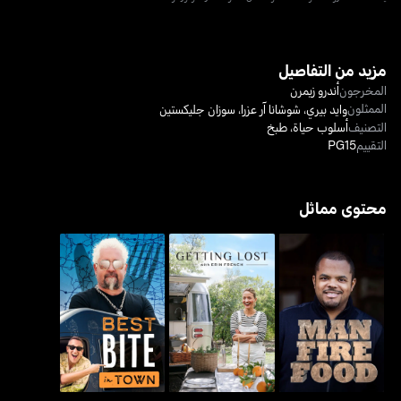
مزيد من التفاصيل
المخرجون
أندرو زيمرن
الممثلون
وايد بيري
،
شوشانا آر عزرا
،
سوزان جليكستين
التصنيف
أسلوب حياة
،
طبخ
التقييم
PG15
محتوى مماثل
جيتينغ لوست ويذ إيرين
مان فاير فوود
بيست بايت إن تاون
فرينش