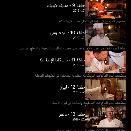
حلقة 9 • مدينة كيبيك
21د
•
2019
يستعرض أندرو أطباق الراحة الريفية في مدينة كيبيك، كندا.
حلقة 10 • نيوجيرسي
21د
•
2019
يسلّط أندرو الضوء على هوت دوغ نيو جيرسي، وحساء المأكولات البحرية، والدجاج الفلبيني.
حلقة 11 • توسكانا الإيطالية
21د
•
2019
يستكشف أندرو المأكولات التوسكانية التقليدية المتجذرة في المكونات المحلية.
حلقة 12 • ليون
21د
•
2019
يستكشف أندرو المأكولات الأسطورية والخالدة في ليون، فرنسا.
حلقة 13 • دنفر
20د
•
2019
يستكشف أندرو المأكولات المتنوعة من حدود دنفر، كولورادو.